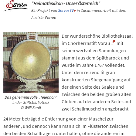
"Heimatlexikon - Unser Österreich"
Ein Projekt von
ServusTV
in Zusammenarbeit mit dem
Austria-Forum
Der wunderschöne Bibliothekssaal
im Chorherrnstift Vorau
mit
seinen wertvollen Sammlungen
stammt aus dem Spätbarock und
wurde im Jahre 1767 vollendet.
Unter dem reizend filigran
konstruierten Stiegenaufgang auf
der einen Seite des Saales und
zwischen den beiden großen alten
Das geheimnisvolle „Telephon"
Globen auf der anderen Seite sind
in der Stiftsbibliothek
© Willi Senft
zwei Schallmuscheln angebracht.
24 Meter beträgt die Entfernung von einer Muschel zur
anderen, und dennoch kann man sich im Flüsterton zwischen
den beiden Schallträgern unterhalten, ohne die anderen im