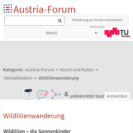
Austria-Forum
Erklaerung zur Suche und weitere
Optionen
Menü
Kategorie:
Austria-Forum
>
Kunst und Kultur
>
Heimatlexikon
>
Wildlilienwanderung
unbekannter Gast
Anmelden
Wildlilienwanderung
Wildlilien – die Sonnenkinder