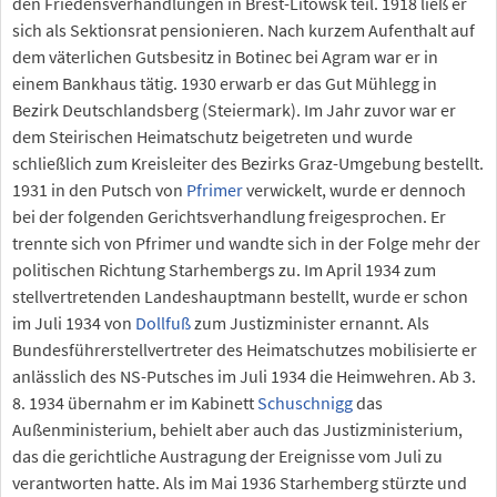
den Friedensverhandlungen in Brest-Litowsk teil. 1918 ließ er
sich als Sektionsrat pensionieren. Nach kurzem Aufenthalt auf
dem väterlichen Gutsbesitz in Botinec bei Agram war er in
einem Bankhaus tätig. 1930 erwarb er das Gut Mühlegg in
Bezirk Deutschlandsberg (Steiermark). Im Jahr zuvor war er
dem Steirischen Heimatschutz beigetreten und wurde
schließlich zum Kreisleiter des Bezirks Graz-Umgebung bestellt.
1931 in den Putsch von
Pfrimer
verwickelt, wurde er dennoch
bei der folgenden Gerichtsverhandlung freigesprochen. Er
trennte sich von Pfrimer und wandte sich in der Folge mehr der
politischen Richtung Starhembergs zu. Im April 1934 zum
stellvertretenden Landeshauptmann bestellt, wurde er schon
im Juli 1934 von
Dollfuß
zum Justizminister ernannt. Als
Bundesführerstellvertreter des Heimatschutzes mobilisierte er
anlässlich des NS-Putsches im Juli 1934 die Heimwehren. Ab 3.
8. 1934 übernahm er im Kabinett
Schuschnigg
das
Außenministerium, behielt aber auch das Justizministerium,
das die gerichtliche Austragung der Ereignisse vom Juli zu
verantworten hatte. Als im Mai 1936 Starhemberg stürzte und