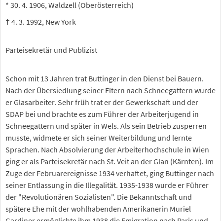
* 30. 4. 1906, Waldzell (Oberösterreich)
† 4. 3. 1992, New York
Parteisekretär und Publizist
Schon mit 13 Jahren trat Buttinger in den Dienst bei Bauern.
Nach der Übersiedlung seiner Eltern nach Schneegattern wurde
er Glasarbeiter. Sehr früh trat er der Gewerkschaft und der
SDAP bei und brachte es zum Führer der Arbeiterjugend in
Schneegattern und später in Wels. Als sein Betrieb zusperren
musste, widmete er sich seiner Weiterbildung und lernte
Sprachen. Nach Absolvierung der Arbeiterhochschule in Wien
ging er als Parteisekretär nach St. Veit an der Glan (Kärnten). Im
Zuge der Februarereignisse 1934 verhaftet, ging Buttinger nach
seiner Entlassung in die Illegalität. 1935-1938 wurde er Führer
der "Revolutionären Sozialisten". Die Bekanntschaft und
spätere Ehe mit der wohlhabenden Amerikanerin Muriel
Gardiner ermöglichte ihm 1938 die Emigration nach Paris und