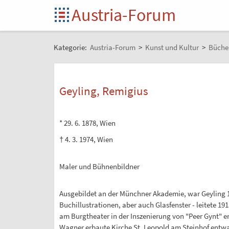
Austria-Forum
Kategorie:
Austria-Forum
>
Kunst und Kultur
>
Büche
Geyling, Remigius
* 29. 6. 1878, Wien
† 4. 3. 1974, Wien
Maler und Bühnenbildner
Ausgebildet an der Münchner Akademie, war Geyling 191
Buchillustrationen, aber auch Glasfenster - leitete 19
am Burgtheater in der Inszenierung von "Peer Gynt" er
Wagner erbaute Kirche St. Leopold am Steinhof entwar