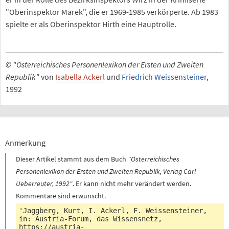
"Oberinspektor Marek", die er 1969-1985 verkörperte. Ab 1983
spielte er als Oberinspektor Hirth eine Hauptrolle.
© "Österreichisches Personenlexikon der Ersten und Zweiten
Republik"
von
Isabella Ackerl
und
Friedrich Weissensteiner
,
1992
Anmerkung
Dieser Artikel stammt aus dem Buch
"Österreichisches
Personenlexikon der Ersten und Zweiten Republik, Verlag Carl
Ueberreuter, 1992"
. Er kann nicht mehr verändert werden.
Kommentare sind erwünscht.
'Jaggberg, Kurt, I. Ackerl, F. Weissensteiner,
in: Austria-Forum, das Wissensnetz,
https://austria-