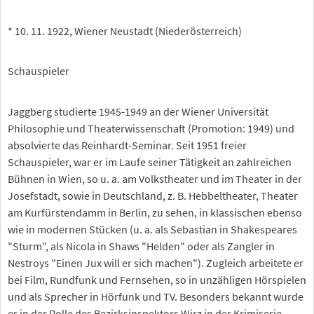
* 10. 11. 1922, Wiener Neustadt (Niederösterreich)
Schauspieler
Jaggberg studierte 1945-1949 an der Wiener Universität
Philosophie und Theaterwissenschaft (Promotion: 1949) und
absolvierte das Reinhardt-Seminar. Seit 1951 freier
Schauspieler, war er im Laufe seiner Tätigkeit an zahlreichen
Bühnen in Wien, so u. a. am Volkstheater und im Theater in der
Josefstadt, sowie in Deutschland, z. B. Hebbeltheater, Theater
am Kurfürstendamm in Berlin, zu sehen, in klassischen ebenso
wie in modernen Stücken (u. a. als Sebastian in Shakespeares
"Sturm", als Nicola in Shaws "Helden" oder als Zangler in
Nestroys "Einen Jux will er sich machen"). Zugleich arbeitete er
bei Film, Rundfunk und Fernsehen, so in unzähligen Hörspielen
und als Sprecher in Hörfunk und TV. Besonders bekannt wurde
er in der Rolle des Bezirksinspektors Wirz in der Krimiserie