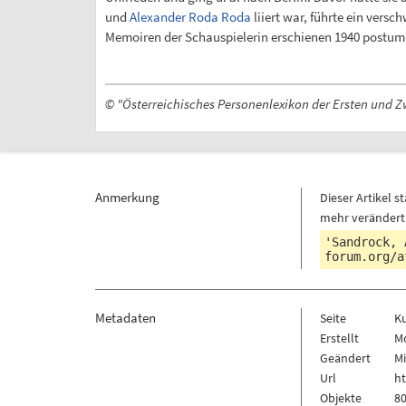
und
Alexander Roda Roda
liiert war, führte ein vers
Memoiren der Schauspielerin erschienen 1940 postum 
© "Österreichisches Personenlexikon der Ersten und Z
Anmerkung
Dieser Artikel
mehr verändert
'Sandrock, 
forum.org/a
Metadaten
Seite
K
Erstellt
Mo
Geändert
Mi
Url
h
Objekte
80