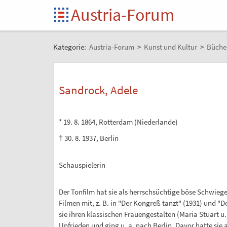
Austria-Forum
Kategorie:
Austria-Forum
>
Kunst und Kultur
>
Büche
Sandrock, Adele
* 19. 8. 1864, Rotterdam (Niederlande)
† 30. 8. 1937, Berlin
Schauspielerin
Der Tonfilm hat sie als herrschsüchtige böse Schwiege
Filmen mit, z. B. in "Der Kongreß tanzt" (1931) und "D
sie ihren klassischen Frauengestalten (Maria Stuart u
Unfrieden und ging u. a. nach Berlin. Davor hatte sie