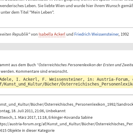
chwenderisches Leben. Sie liebte Wien und wurde hier ihrem Wunsch gemä
unter dem Titel "Mein Leben".
weiten Republik"
von
Isabella Ackerl
und
Friedrich Weissensteiner
, 1992
 stammt aus dem Buch
"Österreichisches Personenlexikon der Ersten und Zweite
 werden. Kommentare sind erwünscht.
Adele, I. Ackerl, F. Weissensteiner, in: Austria-Forum,
f/Kunst_und_Kultur/Bücher/Österreichisches_Personenlexik
unst_und_Kultur/Bücher/Österreichisches_Personenlexikon_1992/Sandroc
ntag, 18. Juli 2011, 21:06, Unbekannt
ttwoch, 1. März 2017, 11:18,
Erkinger-Kovanda Sabine
ttps://austria-forum.org/af/Kunst_und_Kultur/Bücher/Österreichisches_P
615 Objekte in dieser Kategorie