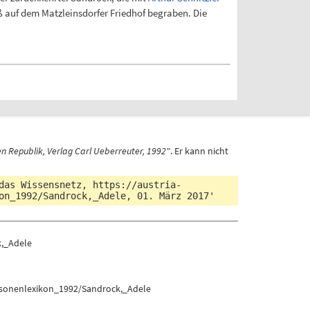
ß auf dem Matzleinsdorfer Friedhof begraben. Die
n Republik, Verlag Carl Ueberreuter, 1992"
. Er kann nicht
 das Wissensnetz,
https://austria-
on_1992/Sandrock,_Adele
, 01. März 2017'
k,_Adele
ersonenlexikon_1992/Sandrock,_Adele