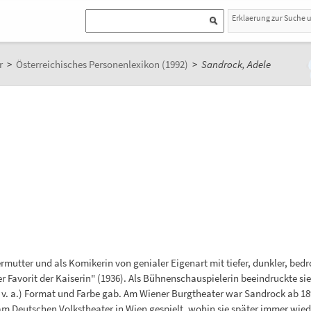
Erklaerung zur Suche 
r
>
Österreichisches Personenlexikon (1992)
>
Sandrock, Adele
rmutter und als Komikerin von genialer Eigenart mit tiefer, dunkler, bed
er Favorit der Kaiserin" (1936). Als Bühnenschauspielerin beeindruckte si
. v. a.) Format und Farbe gab. Am Wiener Burgtheater war Sandrock ab 18
 am Deutschen Volkstheater in Wien gespielt, wohin sie später immer wie