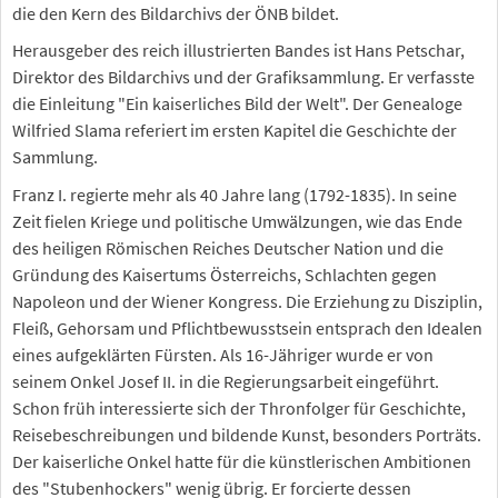
die den Kern des Bildarchivs der ÖNB bildet.
Herausgeber des reich illustrierten Bandes ist Hans Petschar,
Direktor des Bildarchivs und der Grafiksammlung. Er verfasste
die Einleitung "Ein kaiserliches Bild der Welt". Der Genealoge
Wilfried Slama referiert im ersten Kapitel die Geschichte der
Sammlung.
Franz I. regierte mehr als 40 Jahre lang (1792-1835). In seine
Zeit fielen Kriege und politische Umwälzungen, wie das Ende
des heiligen Römischen Reiches Deutscher Nation und die
Gründung des Kaisertums Österreichs, Schlachten gegen
Napoleon und der Wiener Kongress. Die Erziehung zu Disziplin,
Fleiß, Gehorsam und Pflichtbewusstsein entsprach den Idealen
eines aufgeklärten Fürsten. Als 16-Jähriger wurde er von
seinem Onkel Josef II. in die Regierungsarbeit eingeführt.
Schon früh interessierte sich der Thronfolger für Geschichte,
Reisebeschreibungen und bildende Kunst, besonders Porträts.
Der kaiserliche Onkel hatte für die künstlerischen Ambitionen
des "Stubenhockers" wenig übrig. Er forcierte dessen