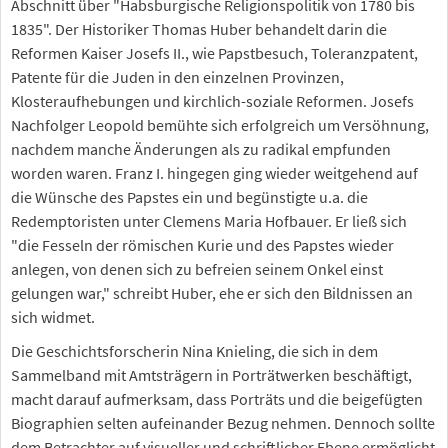
Abschnitt über "Habsburgische Religionspolitik von 1780 bis
1835". Der Historiker Thomas Huber behandelt darin die
Reformen Kaiser Josefs II., wie Papstbesuch, Toleranzpatent,
Patente für die Juden in den einzelnen Provinzen,
Klosteraufhebungen und kirchlich-soziale Reformen. Josefs
Nachfolger Leopold bemühte sich erfolgreich um Versöhnung,
nachdem manche Änderungen als zu radikal empfunden
worden waren. Franz I. hingegen ging wieder weitgehend auf
die Wünsche des Papstes ein und begünstigte u.a. die
Redemptoristen unter Clemens Maria Hofbauer. Er ließ sich
"die Fesseln der römischen Kurie und des Papstes wieder
anlegen, von denen sich zu befreien seinem Onkel einst
gelungen war," schreibt Huber, ehe er sich den Bildnissen an
sich widmet.
Die Geschichtsforscherin Nina Knieling, die sich in dem
Sammelband mit Amtsträgern in Porträtwerken beschäftigt,
macht darauf aufmerksam, dass Porträts und die beigefügten
Biographien selten aufeinander Bezug nehmen. Dennoch sollte
dem Betrachter auf visueller und schriftlicher Ebene ermöglicht