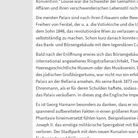
Konvention."
Louise war die Schwester der Gemahlin v
Affären und ihren verschwenderischen Lebensstil nicht
Die meisten Palais sind nach ihren Erbauern oder Bew
Freiherr von Ferstel, der u. a. die Votivkirche und die 
dem Sohn 1848, das revolutionäre Wien zu verlassen un
selbstständig zu machen. Schon kurz danach konnte d
das Bank- und Börsengebäude mit dem legendären Caf
Bald nach der Eröffnung erwies sich das Börsengebäud
international angesehener Ringstraßenarchitekt, The
Heeresgeschichtliche Museum oder den Musikverein. Für
des jüdischen Großbürgertums, war nicht nur ein erfo
Palais an der Bellaria ansehen. Als seine Bank 1873 v
Ehrenmann, als er für deren Schulden haftete, sodass
das Palais veräußern. In dieses zog die Englische Imp
Es ist Georg Hamann besonders zu danken, dass er nich
spannend aufbereiteten Fakten in einen größeren Konte
Phantasie hineinversetzt fühlen kann. Beispielsweise
Joseph II. das einstige militärische Sperrgebiet mit
verloren. Der Stadtpark mit dem neuen Kursalon war ei