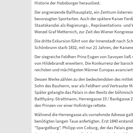
Historie der Habsburger herausliest.
Der angrenzende Ballhausplatz, ein Zentrum österreic
bevorzugten Sportarten. Auch der spätere Kaiser Ferdin
Staatskanzlei als Regierungs-, Repräsentations- und 
Wenzel Graf Metternich, zur Zeit des Wiener Kongress
Die dritte Exkursion führt von der Innenstadt nach S
Schönbrunn starb 1832, mit nur 21 Jahren, der Kaise
Der siegreiche Feldherr Prinz Eugen von Savoyen ließ
von Hildebrandt erweitern. Die Konkurrenz der barocke
reichsten und mächtigsten Männer Europas avancierte,
Dessen Werke zählen zu den bedeutendsten des mittele
Sohn des Bauherrn, war als Feldherr und Vertrauter Ma
Später gelangte das Palais in den Besitz der böhmisch
Batthyány-Strattmann, Herrengasse 19 / Bankgasse 2,
den Prinzen vor einer Hofintrige rettete.
Während die Herrengasse als vornehmste Adresse galt, wa
benötigten langen Taue anfertigten. Erst 1840 erstand
"Spargelburg". Philipp von Coburg, der das Palais gee