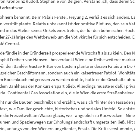
on Kronprinz Rudolf, Stephanie von Belgien. Verständlich, dass deren Sc
 erfreut war.
ohnern benannt. Beim Palais Ferstel, Freyung 2, verhält es sich anders. 
Universität plante. Relativ unbekannt ist der positive Einfluss, den sein Va
d in das Atelier seines Onkels einzutreten, der für den böhmischen Hoch
er 27-Jährige den Wettbewerb um die Votivkirche für sich entscheiden. 
é Central.
e für die in der Gründerzeit prosperierende Wirtschaft als zu klein. Den
ophil Freiherr von Hansen. Ihm verdankt Wien eine Reihe weiterer marka
 den Bankier Gustav Ritter von Epstein plante er dessen Palais am Dr.-Ka
lgreicher Geschäftsmann, sondern auch ein kaisertreuer Patriot, Wohltä
om Börsenkrach mitgerissen zu werden drohte, hatte er die Geschäftsführu
 dem Bankhaus der Konkurs erspart blieb. Allerdings musste er dafür pr
erial Continental Gas Association ein, die in Wien die erste Straßenbeleu
t nur die Bauten beschreibt und erzählt, was sich "hinter den Fassaden pr
xt, wie Familiengeschichte, historisches und soziales Umfeld. So entsteh
 in die Freizeitwelt am Wasserglacis, wo - angeblich zu Kurzwecken - M
 Bäumen und Spazierwegen zur Erholungslandschaft umgestalten ließ. Mit 
n, anfangs von den Wienern ungeliebter, Ersatz. Die Kritik verstummte, 