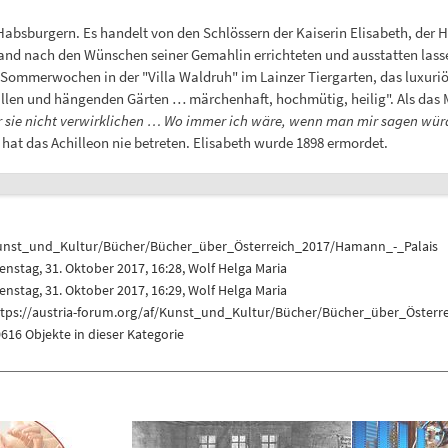
n Habsburgern. Es handelt von den Schlössern der Kaiserin Elisabeth, der
and nach den Wünschen seiner Gemahlin errichteten und ausstatten lasse
 Sommerwochen in der "Villa Waldruh" im Lainzer Tiergarten, das luxuriös
allen und hängenden Gärten … märchenhaft, hochmütig, heilig". Als das 
 sie nicht verwirklichen … Wo immer ich wäre, wenn man mir sagen wür
hat das Achilleon nie betreten. Elisabeth wurde 1898 ermordet.
unst_und_Kultur/Bücher/Bücher_über_Österreich_2017/Hamann_-_Palais
enstag, 31. Oktober 2017, 16:28,
Wolf Helga Maria
enstag, 31. Oktober 2017, 16:29,
Wolf Helga Maria
ttps://austria-forum.org/af/Kunst_und_Kultur/Bücher/Bücher_über_Öster
616 Objekte in dieser Kategorie