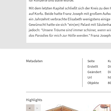
für Konzerte und Bälle wurde.
Mit dem letzten Kapitel schließt sich der Kreis zu de
auf Korfu. Beide hatte Franz Joseph mit großem Aufw
ein Jahrzehnt verbrachte Elisabeth wenigstens einige
Gewünscht hatte sie sich "ein(en) Palast mit Säulenh
jedoch:
"Unsere Träume sind immer schöner, wenn wir
das Paradies für mich zur Hölle werden."
Franz Joseph 
Metadaten
Seite
K
Erstellt
Di
Geändert
Di
Url
h
Objekte
80
Highlights
<
>