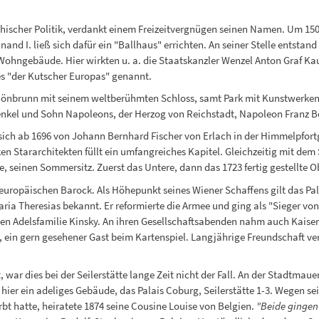
hischer Politik, verdankt einem Freizeitvergnügen seinen Namen. Um 1500
and I. ließ sich dafür ein "Ballhaus" errichten. An seiner Stelle entstan
Wohngebäude. Hier wirkten u. a. die Staatskanzler Wenzel Anton Graf Ka
es "der Kutscher Europas" genannt.
chönbrunn mit seinem weltberühmten Schloss, samt Park mit Kunstwerken,
renkel und Sohn Napoleons, der Herzog von Reichstadt, Napoleon Franz 
 sich ab 1696 von Johann Bernhard Fischer von Erlach in der Himmelpfort
n Stararchitekten füllt ein umfangreiches Kapitel. Gleichzeitig mit dem
 seinen Sommersitz. Zuerst das Untere, dann das 1723 fertig gestellte 
uropäischen Barock. Als Höhepunkt seines Wiener Schaffens gilt das Pal
ria Theresias bekannt. Er reformierte die Armee und ging als "Sieger von 
en Adelsfamilie Kinsky. An ihren Gesellschaftsabenden nahm auch Kaiser 
 ein gern gesehener Gast beim Kartenspiel. Langjährige Freundschaft ve
r dies bei der Seilerstätte lange Zeit nicht der Fall. An der Stadtmauer a
 hier ein adeliges Gebäude, das Palais Coburg, Seilerstätte 1-3. Wegen 
rbt hatte, heiratete 1874 seine Cousine Louise von Belgien.
"Beide gingen 