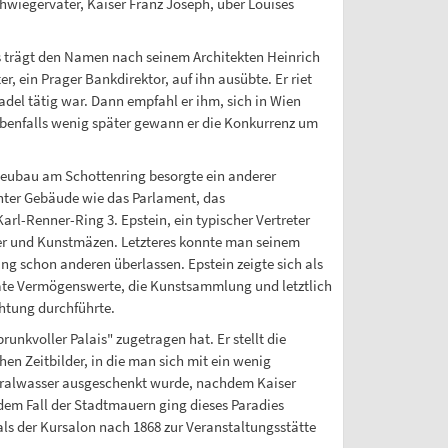
hwiegervater, Kaiser Franz Joseph, über Louises
Es trägt den Namen nach seinem Architekten Heinrich
ter, ein Prager Bankdirektor, auf ihn ausübte. Er riet
adel tätig war. Dann empfahl er ihm, sich in Wien
Ebenfalls wenig später gewann er die Konkurrenz um
 Neubau am Schottenring besorgte ein anderer
nter Gebäude wie das Parlament, das
rl-Renner-Ring 3. Epstein, ein typischer Vertreter
ter und Kunstmäzen. Letzteres konnte man seinem
ng schon anderen überlassen. Epstein zeigte sich als
ivate Vermögenswerte, die Kunstsammlung und letztlich
chtung durchführte.
unkvoller Palais" zugetragen hat. Er stellt die
en Zeitbilder, in die man sich mit ein wenig
ineralwasser ausgeschenkt wurde, nachdem Kaiser
dem Fall der Stadtmauern ging dieses Paradies
als der Kursalon nach 1868 zur Veranstaltungsstätte