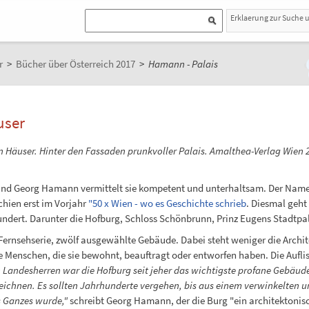
Erklaerung zur Suche 
r
>
Bücher über Österreich 2017
>
Hamann - Palais
user
äuser. Hinter den Fassaden prunkvoller Palais. Amalthea-Verlag Wien 2017.
und Georg Hamann vermittelt sie kompetent und unterhaltsam. Der Name 
hien erst im Vorjahr
"50 x Wien - wo es Geschichte schrieb
. Diesmal geht
undert. Darunter die Hofburg, Schloss Schönbrunn, Prinz Eugens Stadtpala
Fernsehserie, zwölf ausgewählte Gebäude. Dabei steht weniger die Archi
e Menschen, die sie bewohnt, beauftragt oder entworfen haben. Die Aufli
 Landesherren war die Hofburg seit jeher das wichtigste profane Gebäude
zeichnen. Es sollten Jahrhunderte vergehen, bis aus einem verwinkelten 
s Ganzes wurde,"
schreibt Georg Hamann, der die Burg "ein architektonis