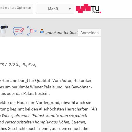
und weitere Optionen
Menü
unbekannter Gast
Anmelden
 272 S., ill., € 25,-
Hamann bürgt für Qualität. Vom Autor, Historiker
 es um berühmte Wiener Palais und ihre Bewohner -
is oder das Palais Epstein.
tektur der Häuser im Vordergrund, obwohl auch sie
stung beginnt bei den Allerhöchsten Herrschaften.
"Als
 Wiens, als einen 'Palast' konnte man sie jedoch
und verschachtelten Komplex aus Höfen, Stiegen,
ches Geschichtsbuch" nennt, aus dem er auch die