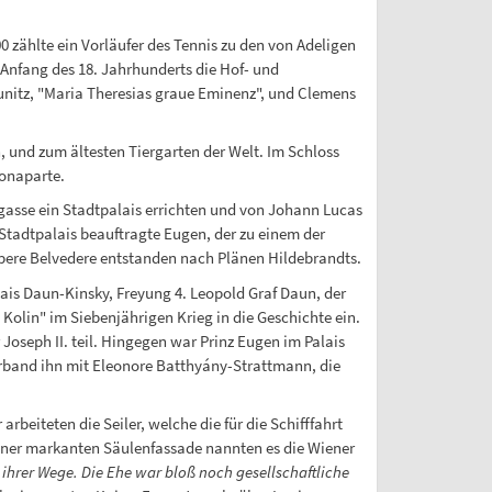
 zählte ein Vorläufer des Tennis zu den von Adeligen
d Anfang des 18. Jahrhunderts die Hof- und
unitz, "Maria Theresias graue Eminenz", und Clemens
 und zum ältesten Tiergarten der Welt. Im Schloss
Bonaparte.
gasse ein Stadtpalais errichten und von Johann Lucas
 Stadtpalais beauftragte Eugen, der zu einem der
Obere Belvedere entstanden nach Plänen Hildebrandts.
ais Daun-Kinsky, Freyung 4. Leopold Graf Daun, der
Kolin" im Siebenjährigen Krieg in die Geschichte ein.
Joseph II. teil. Hingegen war Prinz Eugen im Palais
rband ihn mit Eleonore Batthyány-Strattmann, die
rbeiteten die Seiler, welche die für die Schifffahrt
seiner markanten Säulenfassade nannten es die Wiener
ihrer Wege. Die Ehe war bloß noch gesellschaftliche