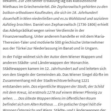
bekannt. Zur Zeit seiner Erbauung lag das klassizistische
Miethaus im Griechenviertel.
Die Zepharowitsch gehörten zu den
balkan-orthodoxen Kaufleuten, die sich im 18. Jahrhundert
dauerhaft in Wien niederließen und es zu Wohlstand und sozialem
Aufstieg brachten.
Daniel von Zepharowitsch (1736-1806) erhielt
das Adelsprädikat wegen seiner Verdienste in der
Finanzverwaltung. Unter anderem handelte er mit dem Maria-
Theresien-Taler und motivierte 500 griechische Unternehmer
aus der Türkei zur Niederlassung im Banat und in Ungarn.
In der Folge widmet sich der Autor dem Wiener Wappen und
anderen Städte- und Länderwappen der Monarchie.
Städtewappen kamen im 12. Jahrhundert auf und leiteten sich
von den Siegeln der Gemeinden ab. Das Wiener Siegel dürfte im
Zusammenhang mit der Stadtrechtsverleihung 1221
entstanden sein.
Das eigentliche Wappen der Stadt, der Schild
mit dem Kreuz, ist erstmals 1278 auf einem Wiener Pfennig zu
sehen. … Das älteste Wappen Wiens im öffentlichen Raum
befindet sich am Alten Rathaus … Ein gotischer Engel hält die
Wappen Österreichs und Wiens.
Städte- und Länderwappen der