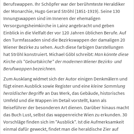
Berufswappen. Ihr Schöpfer war der berühmteste Heraldiker
der Monarchie, Hugo Gerard Ströhl (1851-1919). Seine 130
Innungswappen sind im Inneren der ehemaligen
Versorgungsheimkirche in Lainz angebracht und geben
Einblick in die Vielfalt der vor 120 Jahren üblichen Berufe. Auf
den Turmfassaden sind die Bezirkswappen der damaligen 20
Wiener Bezirke zu sehen. Auch diese farbigen Darstellungen
hat Ströhl konstruiert. Michael Göbl schreibt:
Man könnte diese
Kirche als "Geburtskirche" der modernen Wiener Bezirks- und
Berufswappen bezeichnen.
Zum Ausklang widmet sich der Autor einigen Denkmälern und
fügt einen Ausblick sowie Register und eine
kleine Sammlung
heraldischer Begriffe
an Das Werk, das Gebäude, historisches
Umfeld und die Wappen im Detail vorstellt, kann als
Reiseführer der besonderen Art dienen. Darüber hinaus macht
das Buch Lust, selbst das wappenreiche Wien zu erkunden. 30
Vorschläge finden sich im "Ausblick". Ist die Aufmerksamkeit
einmal dafür geweckt, findet man die heraldische Zier auf