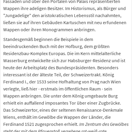
Fassaden und über den Portalen von Palais repräsentierten
Wappen ihre adeligen Besitzer. Im Historismus, als Bürger und
"Jungadelige" den aristokratischen Lebensstil nachahmten,
ließen sie auf ihren Gebäuden Kartuschen mit neu erfundenen
Wappen oder ihren Monogrammen anbringen.
Standesgemäß beginnen die Beispiele in dem
beeindruckenden Buch mit der Hofburg, dem größten
Residenzbau-Komplex Europas. Die im Kern mittelalterliche
Wasserburg entwickelte sich zur Habsburger-Residenz und ist
heute der Arbeitsplatz des Bundespräsidenten. Besonders
interessant ist der älteste Teil, der Schweizertrakt. König
Ferdinand I., der 1533 seine Hofhaltung von Prag nach Wien
verlegte, ließ hier - erstmals im öffentlichen Raum - sein
Wappen anbringen. Die unter dem König umgebaute Burg
erhielt ein auffallend imposantes Tor über einer Zugbrücke.
Das Schweizertor, eines der seltenen Renaissance-Denkmale
Wiens, enthält im Gewölbe die Wappen der Länder, die
Ferdinand 1521 zugesprochen erhielt.
Im Zentrum des Gewölbes
steht der mit dem Pfauenstoß versehene rot-weiß-rote