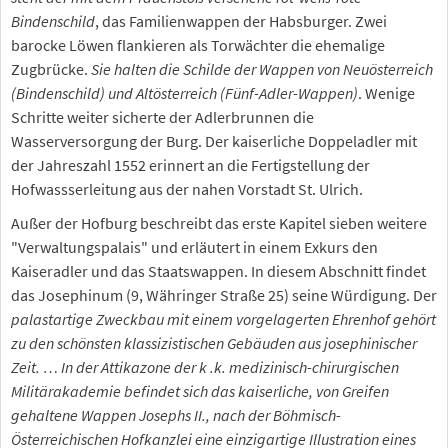
Bindenschild
, das Familienwappen der Habsburger. Zwei
barocke Löwen flankieren als Torwächter die ehemalige
Zugbrücke.
Sie halten die Schilde der Wappen von Neuösterreich
(Bindenschild) und Altösterreich (Fünf-Adler-Wappen)
. Wenige
Schritte weiter sicherte der Adlerbrunnen die
Wasserversorgung der Burg. Der kaiserliche Doppeladler mit
der Jahreszahl 1552 erinnert an die Fertigstellung der
Hofwassserleitung aus der nahen Vorstadt St. Ulrich.
Außer der Hofburg beschreibt das erste Kapitel sieben weitere
"Verwaltungspalais" und erläutert in einem Exkurs den
Kaiseradler und das Staatswappen. In diesem Abschnitt findet
das Josephinum (9, Währinger Straße 25) seine Würdigung. Der
palastartige Zweckbau mit einem vorgelagerten Ehrenhof gehört
zu den schönsten klassizistischen Gebäuden aus josephinischer
Zeit. … In der Attikazone der k .k. medizinisch-chirurgischen
Militärakademie befindet sich das kaiserliche, von Greifen
gehaltene Wappen Josephs II., nach der Böhmisch-
Österreichischen Hofkanzlei eine einzigartige Illustration eines