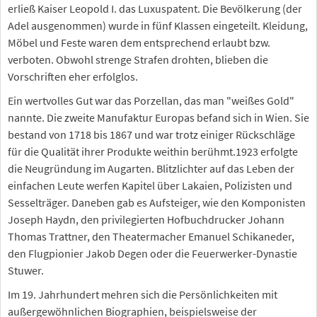
erließ Kaiser Leopold I. das Luxuspatent. Die Bevölkerung (der
Adel ausgenommen) wurde in fünf Klassen eingeteilt. Kleidung,
Möbel und Feste waren dem entsprechend erlaubt bzw.
verboten. Obwohl strenge Strafen drohten, blieben die
Vorschriften eher erfolglos.
Ein wertvolles Gut war das Porzellan, das man "weißes Gold"
nannte. Die zweite Manufaktur Europas befand sich in Wien. Sie
bestand von 1718 bis 1867 und war trotz einiger Rückschläge
für die Qualität ihrer Produkte weithin berühmt.1923 erfolgte
die Neugründung im Augarten. Blitzlichter auf das Leben der
einfachen Leute werfen Kapitel über Lakaien, Polizisten und
Sesselträger. Daneben gab es Aufsteiger, wie den Komponisten
Joseph Haydn, den privilegierten Hofbuchdrucker Johann
Thomas Trattner, den Theatermacher Emanuel Schikaneder,
den Flugpionier Jakob Degen oder die Feuerwerker-Dynastie
Stuwer.
Im 19. Jahrhundert mehren sich die Persönlichkeiten mit
außergewöhnlichen Biographien, beispielsweise der