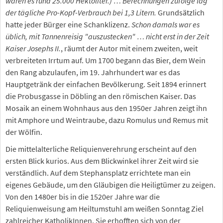
waren es rund 25.000 Hektoliter.) … Berechnungen zufolge lag
der tägliche Pro-Kopf-Verbrauch bei 1,3 Litern.
Grundsätzlich
hatte jeder Bürger eine Schanklizenz.
Schon damals war es
üblich, mit Tannenreisig "auszustecken" … nicht erst in der Zeit
Kaiser Josephs II.
, räumt der Autor mit einem zweiten, weit
verbreiteten Irrtum auf. Um 1700 begann das Bier, dem Wein
den Rang abzulaufen, im 19. Jahrhundert war es das
Hauptgetränk der einfachen Bevölkerung. Seit 1894 erinnert
die Probusgasse in Döbling an den römischen Kaiser. Das
Mosaik an einem Wohnhaus aus den 1950er Jahren zeigt ihn
mit Amphore und Weintraube, dazu Romulus und Remus mit
der Wölfin.
Die mittelalterliche Reliquienverehrung erscheint auf den
ersten Blick kurios. Aus dem Blickwinkel ihrer Zeit wird sie
verständlich. Auf dem Stephansplatz errichtete man ein
eigenes Gebäude, um den Gläubigen die Heiligtümer zu zeigen.
Von den 1480er bis in die 1520er Jahre war die
Reliquienweisung am Heiltumstuhl am weißen Sonntag Ziel
zahlreicher KatholikInnen. Sie erhofften sich von der