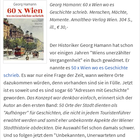
Georg Hamann: 60 x Wien wo es
Geschichte schrieb. Menschen, Mächte,
Momente. Amalthea-Verlag Wien. 304 S.,
ill., € 30,-
Der Historiker Georg Hamann hat schon
vor einigen Jahren "Wiens unerzählter
Vergangenheit" ein Buch gewidmet. Er
nannte es
50 x Wien wo es Geschichte
schrieb
. Es war nur eine Frage der Zeit, wann weitere Orte
dazukommen würden, denn vorhanden sind sie in Fülle. Jetzt
ist es soweit und es sind sogar 60 "Adressen mit Geschichte"
geworden.
Das Konzept war denkbar einfach
, erinnert sich der
Autor an den ersten Band:
50 Orte der Stadt dienten als
"Aufhänger" für Geschichten, die nicht in jedem Touristenführer
erwähnt werden und somit eher unbekannte Aspekte der Wiener
Stadthistorie abdeckten.
Die Auswahl fiel schon damals schwer.
Und so folgen jetzt dem "Unbekannten, Unerwarteten und