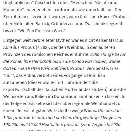
Unglaublichen" Geschichten über "Menschen, Mächte und
Momente" - wieder ebenso informativ wie unterhaltsam. Der
Zeitrahmen ist erweitert worden, vom römischen Kaiser Probus
über Mittelalter, Barock, Gründerzeit und Zwischenkriegszeit
bis zur "Weißen Rose von Wien".
Entgegen weit verbreiteter Mythen war es nicht Kaiser Marcus
Aurelius Probus (+ 282), der den Weinbau in den äußeren
Provinzen des römischen Reiches einführte.
Schon lange bevor
die Römer ihre Herrschaft bis an die Donau vorschoben, wurde
dort von den Kelten Wein kultiviert.
Probus' Verdienst war es
"nur", das Anbauverbot seines Vorgängers Domitian
aufzuheben (dieser wollte im 1. Jahrhundert die
Exportwirtschaft des italischen Mutterlandes stützen) und edle
Weinsorten aus Italien im Donauraum anpflanzen zu lassen. In
der Folge entwickelte sich der überregionale Weinhandel zu
einem der wichtigsten Wirtschaftszweige Wiens.
Um das Jahr
1400 produzierte man rund um Wien die gewaltige Menge von
100.000 bis 140.000 Hektolitern pro Jahr (zum Vergleich: 2020