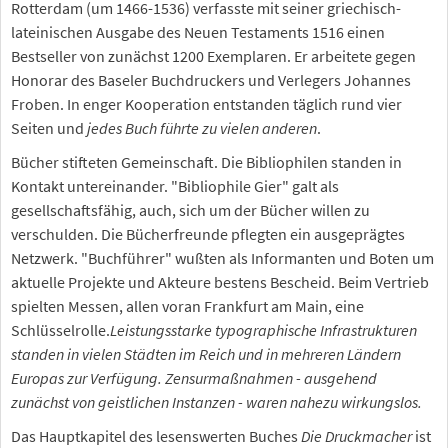
Rotterdam (um 1466-1536) verfasste mit seiner griechisch-
lateinischen Ausgabe des Neuen Testaments 1516 einen
Bestseller von zunächst 1200 Exemplaren. Er arbeitete gegen
Honorar des Baseler Buchdruckers und Verlegers Johannes
Froben. In enger Kooperation entstanden täglich rund vier
Seiten und
jedes Buch führte zu vielen anderen
.
Bücher stifteten Gemeinschaft. Die Bibliophilen standen in
Kontakt untereinander. "Bibliophile Gier" galt als
gesellschaftsfähig, auch, sich um der Bücher willen zu
verschulden. Die Bücherfreunde pflegten ein ausgeprägtes
Netzwerk. "Buchführer" wußten als Informanten und Boten um
aktuelle Projekte und Akteure bestens Bescheid. Beim Vertrieb
spielten Messen, allen voran Frankfurt am Main, eine
Schlüsselrolle.
Leistungsstarke typographische Infrastrukturen
standen in vielen Städten im Reich und in mehreren Ländern
Europas zur Verfügung. Zensurmaßnahmen - ausgehend
zunächst von geistlichen Instanzen - waren nahezu wirkungslos.
Das Hauptkapitel des lesenswerten Buches
Die Druckmacher
ist