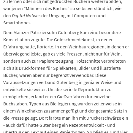
zu lernen oder sich mit gedruckten Büchern weiterzubilden,
war jenen "Männern des Buches" so selbstverständlich, wie
den
Digital Natives
der Umgang mit Computern und
Smartphones.
Dem Mainzer Patriziersohn Gutenberg kam eine besondere
Konstellation zugute. Die Goldschmiedekunst, in der er
Erfahrung hatte, florierte. In den Weinbauregionen, in denen er
überwiegend lebte, gab es viele Pressen, nicht nur für Wein,
sondern auch zur Papiererzeugung. Holzschnitte verbreiteten
sich als Druckformen für Spielkarten, Bilder und illustrierte
Bücher, waren aber nur begrenzt verwendbar. Diese
Voraussetzungen verband Gutenberg in genialer Weise und
entwickelte sie weiter. Um die serielle Reproduktion zu
ermöglichen, erfand er ein Gießverfahren für einzelne
Buchstaben. Typen aus Bleilegierung wurden zeilenweise in
einem Winkelhaken zusammengefügt und der gesamte Satz in
die Presse gelegt. Dort färbte man ihn mit Druckerschwärze ein
- auch dafür hatte Gutenberg ein Rezept entwickelt - und
übertrug den Text auf einen Papierbogen. So blieb es rund vier