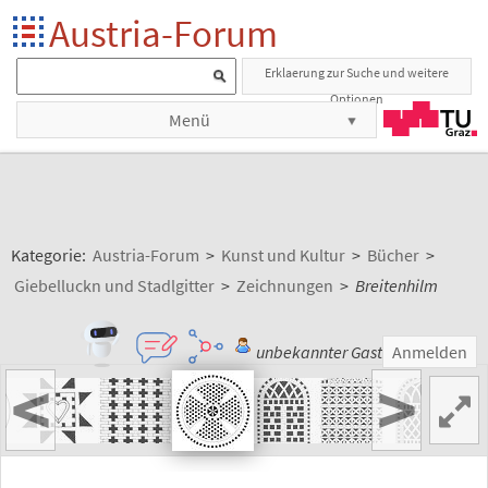
Austria-Forum
Erklaerung zur Suche und weitere
Optionen
Menü
Kategorie:
Austria-Forum
>
Kunst und Kultur
>
Bücher
>
Giebelluckn und Stadlgitter
>
Zeichnungen
>
Breitenhilm
unbekannter Gast
Anmelden
<
>