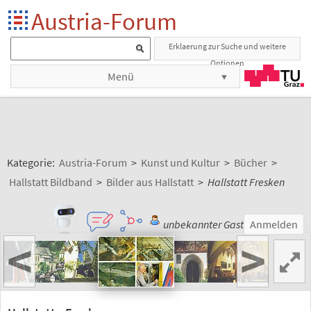
Austria-Forum
Erklaerung zur Suche und weitere
Optionen
Menü
Kategorie:
Austria-Forum
>
Kunst und Kultur
>
Bücher
>
Hallstatt Bildband
>
Bilder aus Hallstatt
>
Hallstatt Fresken
unbekannter Gast
Anmelden
<
>