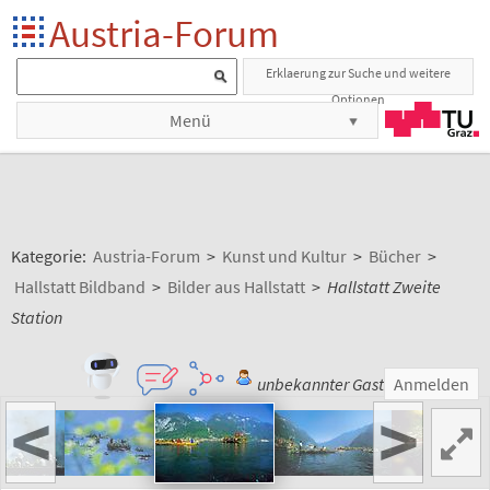
Austria-Forum
Erklaerung zur Suche und weitere
Optionen
Menü
Kategorie:
Austria-Forum
>
Kunst und Kultur
>
Bücher
>
Hallstatt Bildband
>
Bilder aus Hallstatt
>
Hallstatt Zweite
Station
unbekannter Gast
Anmelden
<
>