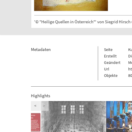
'© "Heilige Quellen in Österreich"' von Siegrid Hirsch
Metadaten
Seite
K
Erstellt
Di
Geändert
Mo
Url
h
Objekte
80
Highlights
<
>