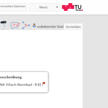
und weitere Optionen
Menü
unbekannter Gast
Anmelden
beschreibung
 Abf. Villach-Warmbad - B 83