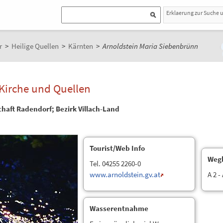
Erklaerung zur Suche 
r
>
Heilige Quellen
>
Kärnten
>
Arnoldstein Maria Siebenbrünn
Kirche und Quellen
haft Radendorf; Bezirk Villach-Land
Tourist/Web Info
Weg
Tel. 04255 2260-0
www.arnoldstein.gv.at
A 2 -
Wasserentnahme