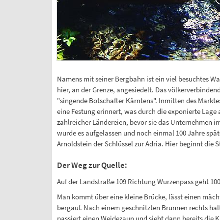
Namens mit seiner Bergbahn ist ein viel besuchtes W
hier, an der Grenze, angesiedelt. Das völkerverbinden
"singende Botschafter Kärntens". Inmitten des Marktes 
eine Festung erinnert, was durch die exponierte Lage
zahlreicher Ländereien, bevor sie das Unternehmen im 
wurde es aufgelassen und noch einmal 100 Jahre später 
Arnoldstein der Schlüssel zur Adria. Hier beginnt die 
Der Weg zur Quelle:
Auf der Landstraße 109 Richtung Wurzenpass geht 100
Man kommt über eine kleine Brücke, lässt einen mächti
bergauf. Nach einem geschnitzten Brunnen rechts hal
passiert einen Weidezaun und sieht dann bereits die K