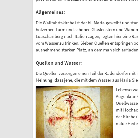
Allgemeines:
Die Wallfahrtskirche ist der hl. Maria geweiht und sta
hölzernen Turm und schönen Glasfenstern und Wandmal
Luaschariberg nach Italien zogen, legten hier eine R
vom Wasser zu trinken. Sieben Quellen entspringen o
ausnehmend starken Platz, an dem man sich aufladen, 
Quellen und Wasser:
Die Quellen versorgen einen Teil der Radendorfer mit 
Meinung, dass jene, die mit dem Wasser aus Maria Sie
Lebenserwar
Augenkrankh
Quellwasser
mit Hochach
der Kirche 
milde Heite