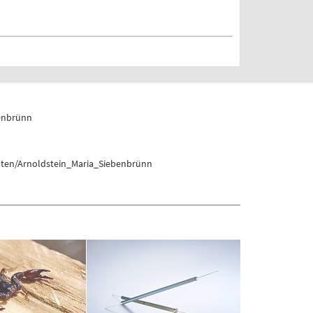
benbrünn
rnten/Arnoldstein_Maria_Siebenbrünn