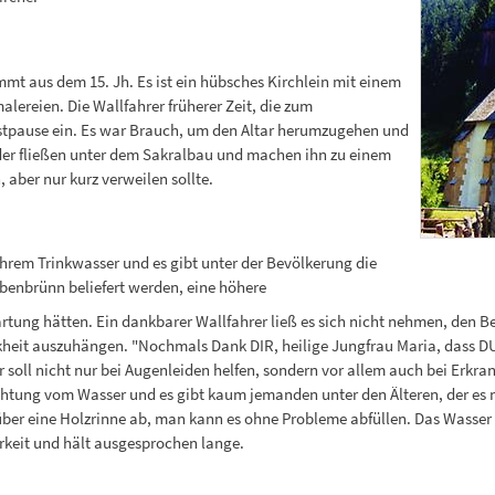
mmt aus dem 15. Jh. Es ist ein hübsches Kirchlein mit einem
ereien. Die Wallfahrer früherer Zeit, die zum
astpause ein. Es war Brauch, um den Altar herumzugehen und
der fließen unter dem Sakralbau und machen ihn zu einem
aber nur kurz verweilen sollte.
ihrem Trinkwasser und es gibt unter der Bevölkerung die
benbrünn beliefert werden, eine höhere
tung hätten. Ein dankbarer Wallfahrer ließ es sich nicht nehmen, den Ber
eit auszuhängen. "Nochmals Dank DIR, heilige Jungfrau Maria, dass DU 
 soll nicht nur bei Augenleiden helfen, sondern vor allem auch bei Erkr
tung vom Wasser und es gibt kaum jemanden unter den Älteren, der es ni
über eine Holzrinne ab, man kann es ohne Probleme abfüllen. Das Wasser
rkeit und hält ausgesprochen lange.