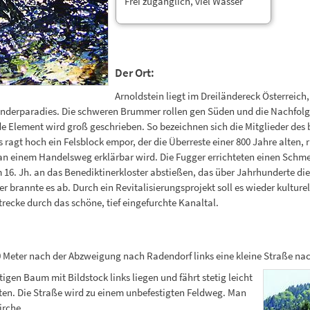
Frei zugänglich, viel Wasser
Der Ort:
Arnoldstein liegt im Dreiländereck Österreich
anderparadies. Die schweren Brummer rollen gen Süden und die Nachfolg
de Element wird groß geschrieben. So bezeichnen sich die Mitglieder des 
ragt hoch ein Felsblock empor, der die Überreste einer 800 Jahre alten, r
 an einem Handelsweg erklärbar wird. Die Fugger errichteten einen Schme
16. Jh. an das Benediktinerkloster abstießen, das über Jahrhunderte die 
brannte es ab. Durch ein Revitalisierungsprojekt soll es wieder kulturell
Strecke durch das schöne, tief eingefurchte Kanaltal.
 Meter nach der Abzweigung nach Radendorf links eine kleine Straße na
gen Baum mit Bildstock links liegen und fährt stetig leicht
ten. Die Straße wird zu einem unbefestigten Feldweg. Man
irche.