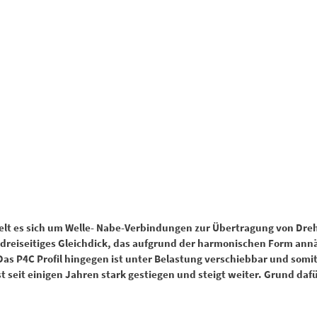
lt es sich um Welle- Nabe-Verbindungen zur Übertragung von Dr
in dreiseitiges Gleichdick, das aufgrund der harmonischen Form a
 Das P4C Profil hingegen ist unter Belastung verschiebbar und somi
t seit einigen Jahren stark gestiegen und steigt weiter. Grund daf