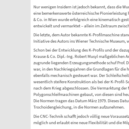
Nur wenigen Insidern ist jedoch bekannt, dass die Wur
eine bemerkenswerte österreichische Pionierleistung 
& Co. in Wien wurde erfolgreich eine kinematisch gest
entwickelt und vermarktet – allein im Zeitraum zwisc
Die letzte, dem Autor bekannte K-Profilmaschine stan
Initiative des Autors ins Wiener Technische Museum, w
Schon bei der Entwicklung des K-Profils und der dazu
Krause & Co. Dipl.-Ing. Robert Musyl maßgeblichen A
zugrunde liegenden Erzeugungsmethode schuf Prof. Dr.
war, in den Nachkriegsjahren die Grundlagen für die
ebenfalls mechanisch gesteuert war. Der Schleifscheib
wesentlich steifere Konstruktion als bei der K-Profil
nach dem Krieg abgeschlossen. Die Vermarktung der M
Polygonschleifmaschinen gebaut, von diesen sind heut
Die Normen tragen das Datum März 1979. Dieses Datum
Trochoidengleichung, in die Normen aufzunehmen.
Die CNC-Technik schafft jedoch völlig neue Vorausset
möglich und erlaubt eine neue Flexibilität und die Mö