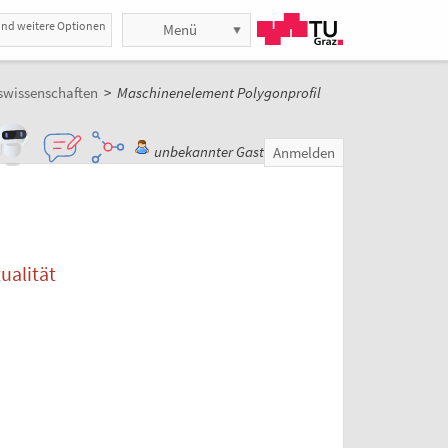
und weitere Optionen
Menü
swissenschaften
>
Maschinenelement Polygonprofil
unbekannter Gast
Anmelden
ualität