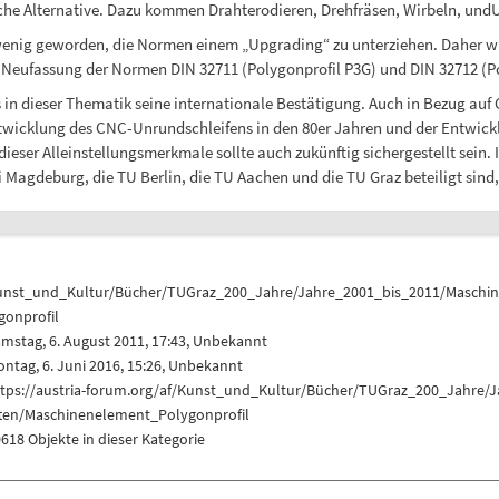
liche Alternative. Dazu kommen Drahterodieren, Drehfräsen, Wirbeln, un
wenig geworden, die Normen einem „Upgrading“ zu unterziehen. Daher wur
r Neufassung der Normen DIN 32711 (Polygonprofil P3G) und DIN 32712 (Po
s in dieser Thematik seine internationale Bestätigung. Auch in Bezug auf
r Entwicklung des CNC-Unrundschleifens in den 80er Jahren und der Ent
ieser Alleinstellungsmerkmale sollte auch zukünftig sichergestellt sein. 
Magdeburg, die TU Berlin, die TU Aachen und die TU Graz beteiligt sind,
unst_und_Kultur/Bücher/TUGraz_200_Jahre/Jahre_2001_bis_2011/Maschin
gonprofil
mstag, 6. August 2011, 17:43, Unbekannt
ntag, 6. Juni 2016, 15:26, Unbekannt
ttps://austria-forum.org/af/Kunst_und_Kultur/Bücher/TUGraz_200_Jahre/
ften/Maschinenelement_Polygonprofil
618 Objekte in dieser Kategorie