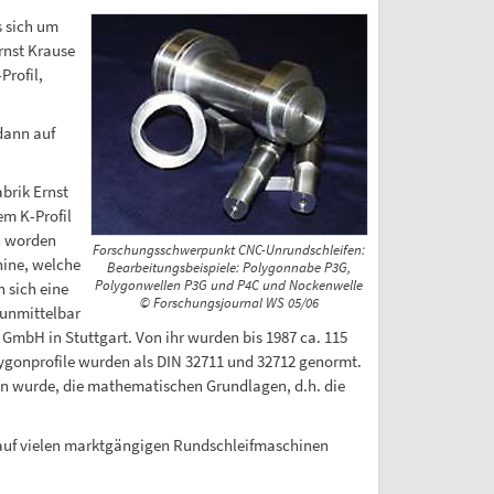
s sich um
rnst Krause
Profil,
dann auf
brik Ernst
em K-Profil
n worden
Forschungsschwerpunkt CNC-Unrundschleifen:
hine, welche
Bearbeitungsbeispiele: Polygonnabe P3G,
Polygonwellen P3G und P4C und Nockenwelle
 sich eine
© Forschungsjournal WS 05/06
 unmittelbar
mbH in Stuttgart. Von ihr wurden bis 1987 ca. 115
lygonprofile wurden als DIN 32711 und 32712 genormt.
en wurde, die mathematischen Grundlagen, d.h. die
t auf vielen marktgängigen Rundschleifmaschinen