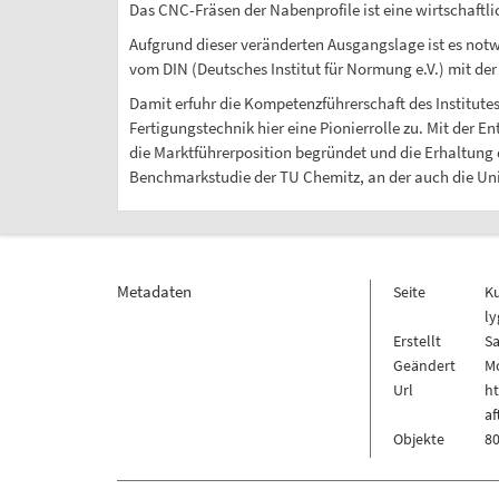
Das CNC-Fräsen der Nabenprofile ist eine wirtschaft
Aufgrund dieser veränderten Ausgangslage ist es not
vom DIN (Deutsches Institut für Normung e.V.) mit de
Damit erfuhr die Kompetenzführerschaft des Institute
Fertigungstechnik hier eine Pionierrolle zu. Mit de
die Marktführerposition begründet und die Erhaltung d
Benchmarkstudie der TU Chemitz, an der auch die Uni 
Metadaten
Seite
K
ly
Erstellt
Sa
Geändert
Mo
Url
h
a
Objekte
80