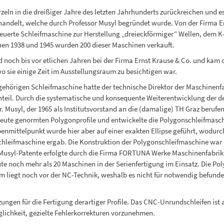
zeln in die dreißiger Jahre des letzten Jahrhunderts zurückreichen und e
handelt, welche durch Professor Musyl begründet wurde. Von der Firma E
euerte Schleifmaschine zur Herstellung „dreieckförmiger“ Wellen, dem K-
hen 1938 und 1945 wurden 200 dieser Maschinen verkauft.
d noch bis vor etlichen Jahren bei der Firma Ernst Krause & Co. und kam 
o sie einige Zeit im Ausstellungsraum zu besichtigen war.
gehörigen Schleifmaschine hatte der technische Direktor der Maschinenfa
nteil. Durch die systematische und konsequente Weiterentwicklung der d
 Musyl, der 1965 als Institutsvorstand an die (damalige) TH Graz berufe
 heute genormten Polygonprofile und entwickelte die Polygonschleifmasc
enmittelpunkt wurde hier aber auf einer exakten Ellipse geführt, wodurch
-Schleifmaschine ergab. Die Konstruktion der Polygonschleifmaschine war
usyl-Patente erfolgte durch die Firma FORTUNA Werke Maschinenfabrik G
e noch mehr als 20 Maschinen in der Serienfertigung im Einsatz. Die Po
 liegt noch vor der NC-Technik, weshalb es nicht für notwendig befund
zungen für die Fertigung derartiger Profile. Das CNC-Unrundschleifen is
glichkeit, gezielte Fehlerkorrekturen vorzunehmen.