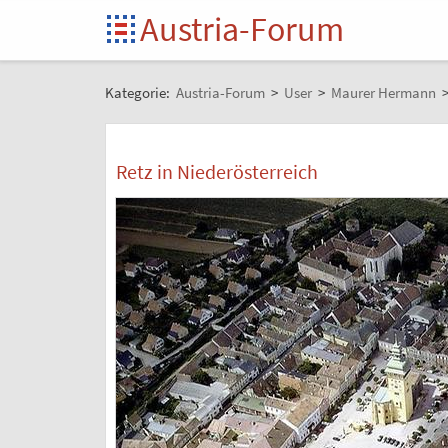
Austria-Forum
Kategorie:
Austria-Forum
>
User
>
Maurer Hermann
Retz in Niederösterreich