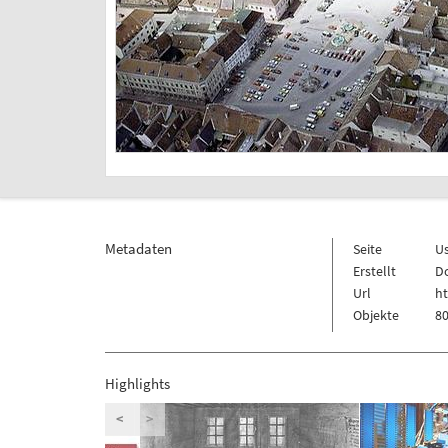
Metadaten
Seite
U
Erstellt
Do
Url
h
Objekte
80
Highlights
<
>