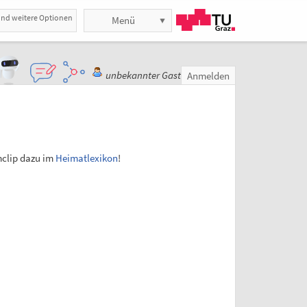
und weitere Optionen
Menü
unbekannter Gast
Anmelden
mclip dazu im
Heimatlexikon
!