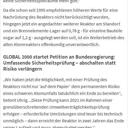
keine Sicherheitsspielräume mehr gibt.“
Da die schon seit 1995 empfohlenen höheren Werte für eine
Nachrüstung des Reaktors nicht berücksichtigt wurden,
hingegen jetzt ein angedachter weiterer Reaktor am Standort
und ein Brennelemente-Lager auf 0,78 g - für einzelne Bauteile
sogar auf 1,2 g - ausgelegt werden soll, ist ein Weiterbetrieb des
alten Atomreaktors offenkundig unverantwortlich.
GLOBAL 2000 startet Petition an Bundesregierung:
Umfassende Sicherheitsprüfung – abschalten statt
Risiko verlängern
„Wir haben jetzt die Möglichkeit, mit einer Prüfung des
Reaktors nicht nur ’auf dem Papier‘ dem permanenten Risiko
eines schweren Atomunfalls tatsächlich ein Ende zu bereiten“,
betont Uhrig. „Diese Prüfung kann 2021 im Rahmen einer
grenzüberschreitenden Umweltverträglichkeitsprüfung
erfolgen – erforderliche Umrüstungen sind teuer bis technisch
unmöglich – dann erreicht der Reaktor in zwei Jahren das Ende
seiner Laufzeit und muss abgeschaltet werden.“