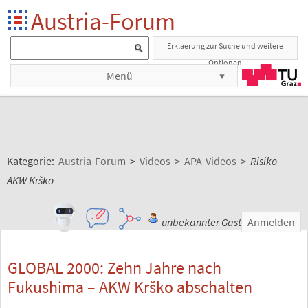
Austria-Forum
Erklaerung zur Suche und weitere
Optionen
Menü
Kategorie:
Austria-Forum
>
Videos
>
APA-Videos
>
Risiko-
AKW Krško
unbekannter Gast
Anmelden
GLOBAL 2000: Zehn Jahre nach
Fukushima – AKW Krško abschalten