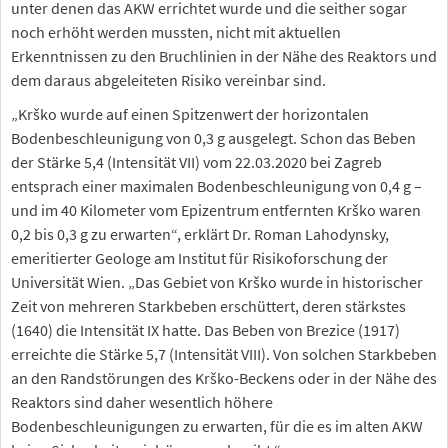
unter denen das AKW errichtet wurde und die seither sogar
noch erhöht werden mussten, nicht mit aktuellen
Erkenntnissen zu den Bruchlinien in der Nähe des Reaktors und
dem daraus abgeleiteten Risiko vereinbar sind.
„Krško wurde auf einen Spitzenwert der horizontalen
Bodenbeschleunigung von 0,3 g ausgelegt. Schon das Beben
der Stärke 5,4 (Intensität VII) vom 22.03.2020 bei Zagreb
entsprach einer maximalen Bodenbeschleunigung von 0,4 g –
und im 40 Kilometer vom Epizentrum entfernten Krško waren
0,2 bis 0,3 g zu erwarten“, erklärt Dr. Roman Lahodynsky,
emeritierter Geologe am Institut für Risikoforschung der
Universität Wien. „Das Gebiet von Krško wurde in historischer
Zeit von mehreren Starkbeben erschüttert, deren stärkstes
(1640) die Intensität IX hatte. Das Beben von Brezice (1917)
erreichte die Stärke 5,7 (Intensität VIII). Von solchen Starkbeben
an den Randstörungen des Krško-Beckens oder in der Nähe des
Reaktors sind daher wesentlich höhere
Bodenbeschleunigungen zu erwarten, für die es im alten AKW