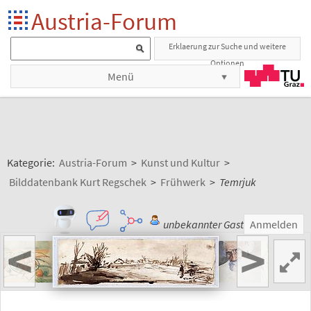
Austria-Forum
Erklaerung zur Suche und weitere
Optionen
Menü
Kategorie:
Austria-Forum
>
Kunst und Kultur
>
Bilddatenbank Kurt Regschek
>
Frühwerk
>
Temrjuk
unbekannter Gast
Anmelden
<
>