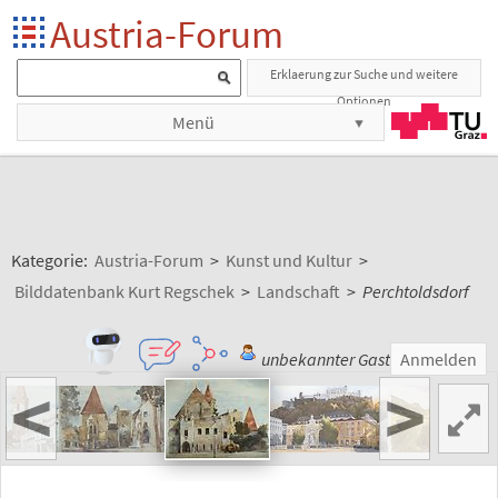
Austria-Forum
Erklaerung zur Suche und weitere
Optionen
Menü
Kategorie:
Austria-Forum
>
Kunst und Kultur
>
Bilddatenbank Kurt Regschek
>
Landschaft
>
Perchtoldsdorf
unbekannter Gast
Anmelden
<
>