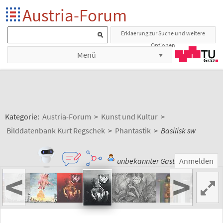
Austria-Forum
Erklaerung zur Suche und weitere
Optionen
Menü
Kategorie:
Austria-Forum
>
Kunst und Kultur
>
Bilddatenbank Kurt Regschek
>
Phantastik
>
Basilisk sw
unbekannter Gast
Anmelden
<
>