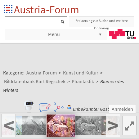
Austria-Forum
Erklaerung zur Suche und weitere
Optionen
Menü
Kategorie:
Austria-Forum
>
Kunst und Kultur
>
Bilddatenbank Kurt Regschek
>
Phantastik
>
Blumen des
Winters
unbekannter Gast
Anmelden
<
>