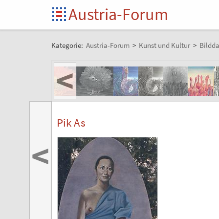
Austria-Forum
Kategorie:
Austria-Forum
>
Kunst und Kultur
>
Bildd
<
Pik As
<