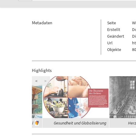
Metadaten
Seite
W
Erstellt
Do
Geändert
Di
Url
h
Objekte
80
Highlights
<
>
häuser im Zillertal
Gesundheit und Globalisierung
Herz