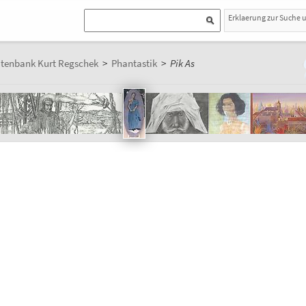
Erklaerung zur Suche 
atenbank Kurt Regschek
>
Phantastik
>
Pik As