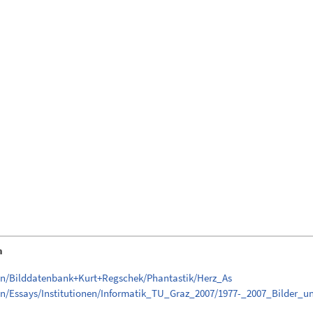
n
en/Bilddatenbank+Kurt+Regschek/Phantastik/Herz_As
en/Essays/Institutionen/Informatik_TU_Graz_2007/1977-_2007_Bilder_u