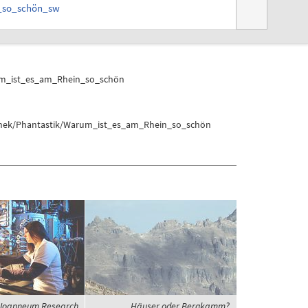
n_so_schön_sw
m_ist_es_am_Rhein_so_schön
schek/Phantastik/Warum_ist_es_am_Rhein_so_schön
Joanneum Research
Häuser oder Bergkamm?