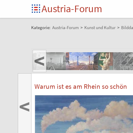
Austria-Forum
Kategorie:
Austria-Forum
>
Kunst und Kultur
>
Bildd
<
Warum ist es am Rhein so schön
<