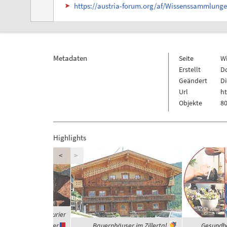
https://austria-forum.org/af/Wissenssammlu
Metadaten
Seite
W
Erstellt
Do
Geändert
Di
Url
h
Objekte
80
Highlights
<
>
 waren die Dinosaurier
Vegetarier
Bauernhäuser im Zillertal
Gesundhe