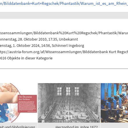
ngen/Bilddatenbank+Kurt+Regschek/Phantastik/Warum_ist_es_am_Rhei
issenssammlungen/Bilddatenbank%20Kurt%20Regschek/Phantastik/Waru
nnerstag, 28. Oktober 2010, 17:35, Unbekannt
enstag, 1. Oktober 2024, 14:56,
Schinnerl Ingeborg
ttps://austria-forum.org/af/Wissenssammlungen/Bilddatenbank Kurt Reg
616 Objekte in dieser Kategorie
it und Globalisierung
Herzogbad im Jahre 1672