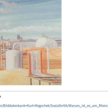
n
gen/Bilddatenbank+Kurt+Regschek/Sozialkritik/Warum_ist_es_am_Rhei