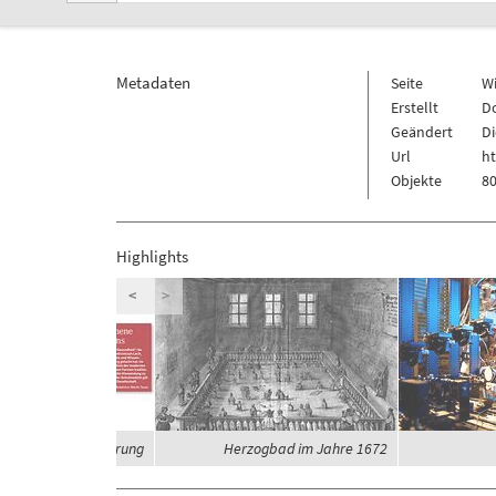
Metadaten
Seite
W
Erstellt
Do
Geändert
Di
Url
h
Objekte
80
Highlights
<
>
eit und Globalisierung
Herzogbad im Jahre 1672