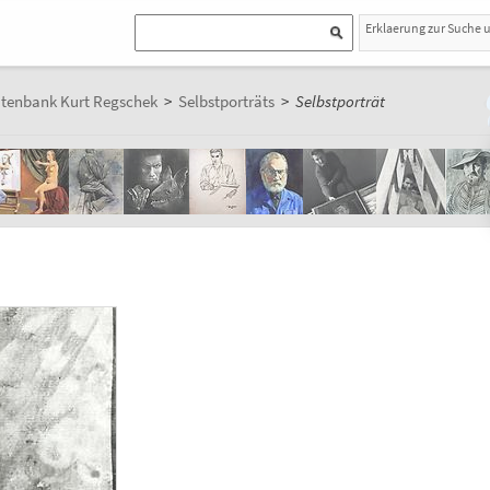
Erklaerung zur Suche 
atenbank Kurt Regschek
>
Selbstporträts
>
Selbstporträt