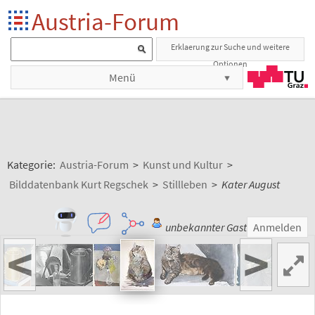
Austria-Forum
Erklaerung zur Suche und weitere
Optionen
Menü
Kategorie:
Austria-Forum
>
Kunst und Kultur
>
Bilddatenbank Kurt Regschek
>
Stillleben
>
Kater August
unbekannter Gast
Anmelden
<
>