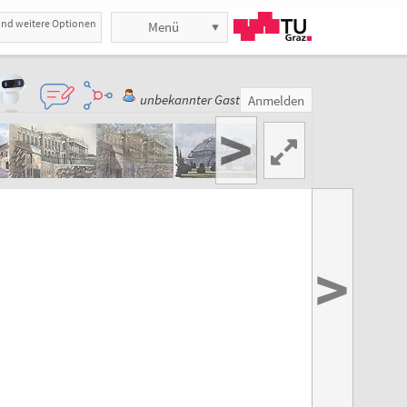
und weitere Optionen
Menü
unbekannter Gast
Anmelden
>
>