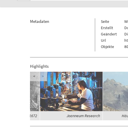
Metadaten
Seite
W
Erstellt
Do
Geändert
Di
Url
h
Objekte
80
Highlights
<
>
rzogbad im Jahre 1672
Joanneum Research
Häu