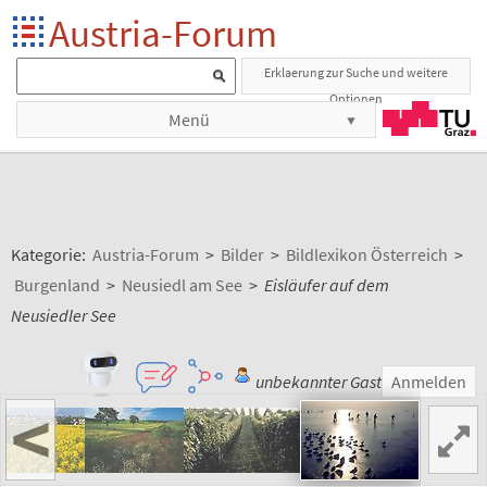
Austria-Forum
Erklaerung zur Suche und weitere
Optionen
Menü
Kategorie:
Austria-Forum
>
Bilder
>
Bildlexikon Österreich
>
Burgenland
>
Neusiedl am See
>
Eisläufer auf dem
Neusiedler See
unbekannter Gast
Anmelden
<