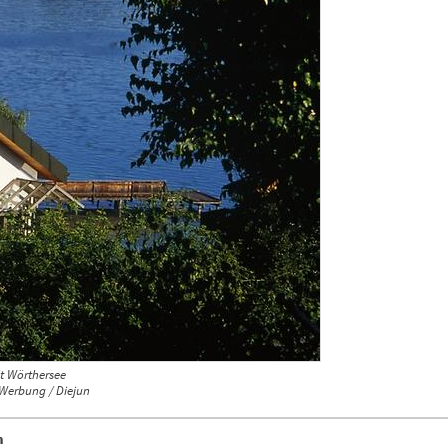
t Wörthersee
 Werbung / Diejun
n