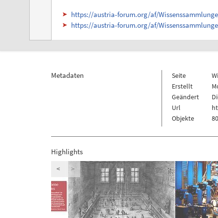
https://austria-forum.org/af/Wissenssammlung
https://austria-forum.org/af/Wissenssammlung
Metadaten
Seite
W
Erstellt
M
Geändert
Di
Url
h
Objekte
80
Highlights
<
>