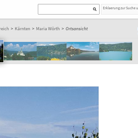
Erklaerung zur Suche 
reich
>
Kärnten
>
Maria Wörth
>
Ortsansicht