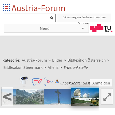
Austria-Forum
Erklaerung zur Suche und weitere
Optionen
Menü
Kategorie:
Austria-Forum
>
Bilder
>
Bildlexikon Österreich
>
Bildlexikon Steiermark
>
Aflenz
>
Erdefunkstelle
unbekannter Gast
Anmelden
<