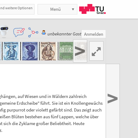
und weitere Optionen
Menü
unbekannter Gast
Anmelden
>
>
ghängen, auf Wiesen und in Wäldern zahlreich
emeine Erdscheibe" führt. Sie ist ein Knollengewächs
ig purpurrot oder violett gefärbt sind. Das zeigt auch
weißen Blüten bestehen aus fünf Lappen, welche über
ut sich die Zyklame großer Beliebtheit. Heute
z.