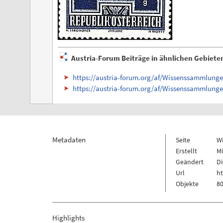
Austria-Forum Beiträge in ähnlichen Gebiete
https://austria-forum.org/af/Wissenssamml
https://austria-forum.org/af/Wissenssammlunge
Metadaten
Seite
W
Erstellt
Mi
Geändert
Di
Url
h
Objekte
80
Highlights