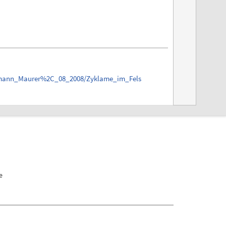
rmann_Maurer%2C_08_2008/Zyklame_im_Fels
e