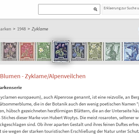
Erklaerung zur Suche 
marken
>
1948
>
Zyklame
Blumen - Zyklame/Alpenveilchen
arkenserie
yclamen europaeum), auch Alpenrose genannt, ist eine reizvolle, an Ber
ätsommerblume, die in der Botanik auch den wenig poetischen Namen "g
en, hübsch gezeichneten herzförmigen Blättern, die an der Unterseite häuf
 Stiches dieser Marke von Hubert Woytys. Die meist rosaroten, seltener 
kgeschlagen sind. Ob ihrer aparten Gestalt und ihres feinen Duftes erfre
t sie wegen der starken touristischen Erschließung der Natur unter Schut