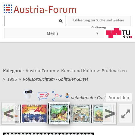
Austria-Forum
Erklaerung zur Suche und weitere
Optionen
Menü
Kategorie:
Austria-Forum
>
Kunst und Kultur
>
Briefmarken
>
1995
>
Volksbrauchtum - Gailtaler Gürtel
unbekannter Gast
Anmelden
<
>