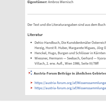
Eigentümer:
Ambros Wernisch
Der Text und die Literaturangaben sind aus dem Buc
Literatur
Dehio-Handbuch, Die Kunstdenkmäler Österreichs.
Herzig, Horst R. Huber, Margarete Migaes, Jörg 
Henckel, Hugo, Burgen und Schlösser in Kärnten I
Wiessner, Hermann — Seebach, Gerhard — Vyoral-
Villach, 2. erw. Aufl., Wien 1986, Seite III/78ff
Austria-Forum Beiträge in ähnlichen Gebiete
https://austria-forum.org/af/Wissenssammlung
https://austria-forum.org/af/Wissenssammlun