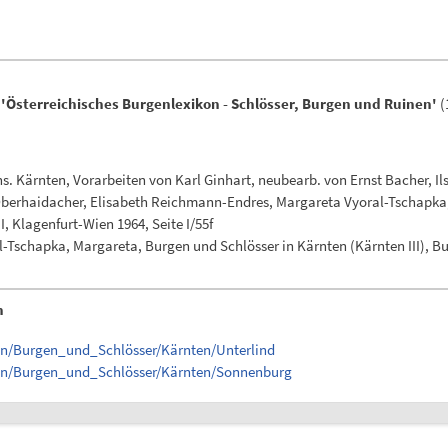
h
'Österreichisches Burgenlexikon - Schlösser, Burgen und Ruinen'
(
 Kärnten, Vorarbeiten von Karl Ginhart, neubearb. von Ernst Bacher, Ils
Oberhaidacher, Elisabeth Reichmann-Endres, Margareta Vyoral-Tschapka, 2
, Klagenfurt-Wien 1964, Seite I/55f
Tschapka, Margareta, Burgen und Schlösser in Kärnten (Kärnten III), B
n
en/Burgen_und_Schlösser/Kärnten/Unterlind
gen/Burgen_und_Schlösser/Kärnten/Sonnenburg