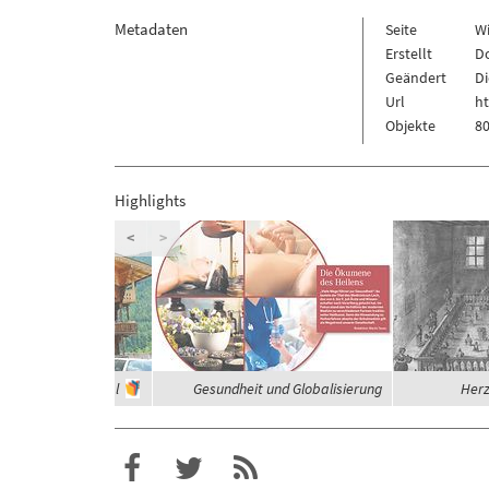
Metadaten
Seite
W
Erstellt
Do
Geändert
Di
Url
h
Objekte
80
Highlights
<
>
häuser im Zillertal
Gesundheit und Globalisierung
Herz