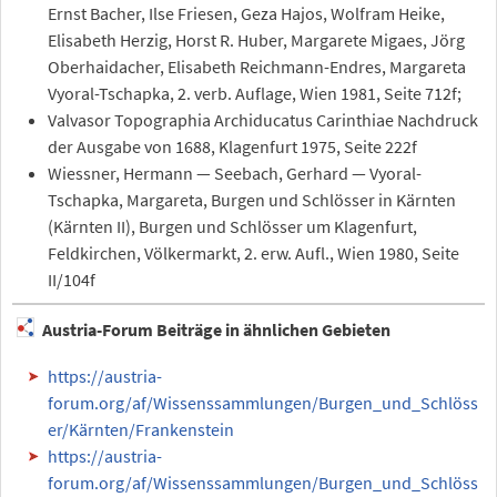
Ernst Bacher, Ilse Friesen, Geza Hajos, Wolfram Heike,
Elisabeth Herzig, Horst R. Huber, Margarete Migaes, Jörg
Oberhaidacher, Elisabeth Reichmann-Endres, Margareta
Vyoral-Tschapka, 2. verb. Auflage, Wien 1981, Seite 712f;
Valvasor Topographia Archiducatus Carinthiae Nachdruck
der Ausgabe von 1688, Klagenfurt 1975, Seite 222f
Wiessner, Hermann — Seebach, Gerhard — Vyoral-
Tschapka, Margareta, Burgen und Schlösser in Kärnten
(Kärnten II), Burgen und Schlösser um Klagenfurt,
Feldkirchen, Völkermarkt, 2. erw. Aufl., Wien 1980, Seite
II/104f
Austria-Forum Beiträge in ähnlichen Gebieten
https://austria-
forum.org/af/Wissenssammlungen/Burgen_und_Schlöss
er/Kärnten/Frankenstein
https://austria-
forum.org/af/Wissenssammlungen/Burgen_und_Schlöss