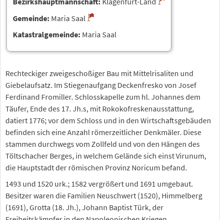
Bezirkshauptmannschaft:
Klagenfurt-Land
Gemeinde:
Maria Saal
Katastralgemeinde:
Maria Saal
Rechteckiger zweigeschoßiger Bau mit Mittelrisaliten und
Giebelaufsatz. Im Stiegenaufgang Deckenfresko von Josef
Ferdinand Fromiller. Schlosskapelle zum hl. Johannes dem
Täufer, Ende des 17. Jh.s, mit Rokokofreskenausstattung,
datiert 1776; vor dem Schloss und in den Wirtschaftsgebäuden
befinden sich eine Anzahl römerzeitlicher Denkmäler. Diese
stammen durchwegs vom Zollfeld und von den Hängen des
Töltschacher Berges, in welchem Gelände sich einst Virunum,
die Hauptstadt der römischen Provinz Noricum befand.
1493 und 1520 urk.; 1582 vergrößert und 1691 umgebaut.
Besitzer waren die Familien Neuschwert (1520), Himmelberg
(1691), Grotta (18. Jh.), Johann Baptist Türk, der
Freiheitskämpfer in den Napoleonischen Kriegen.