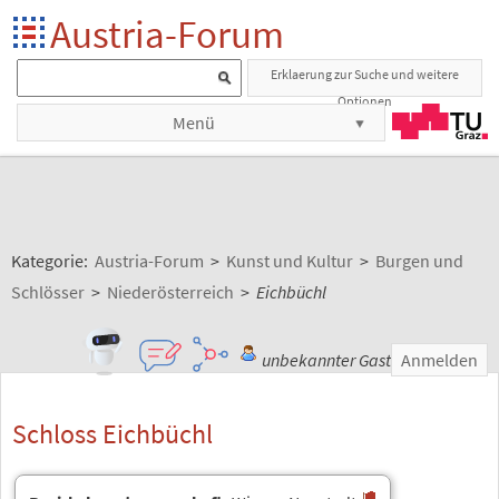
Austria-Forum
Erklaerung zur Suche und weitere
Optionen
Menü
Kategorie:
Austria-Forum
>
Kunst und Kultur
>
Burgen und
Schlösser
>
Niederösterreich
>
Eichbüchl
unbekannter Gast
Anmelden
Schloss Eichbüchl