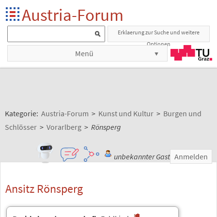
Austria-Forum
Erklaerung zur Suche und weitere
Optionen
Menü
Kategorie:
Austria-Forum
>
Kunst und Kultur
>
Burgen und
Schlösser
>
Vorarlberg
>
Rönsperg
unbekannter Gast
Anmelden
Ansitz Rönsperg