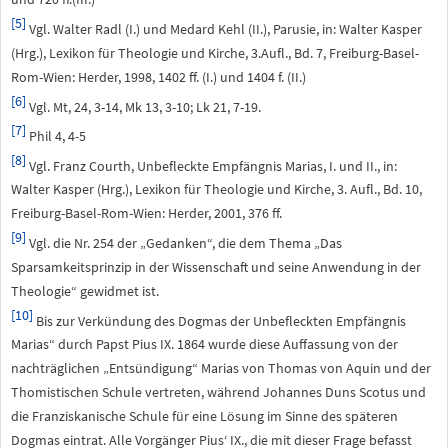
[5]
Vgl. Walter Radl (I.) und Medard Kehl (II.), Parusie, in: Walter Kasper
(Hrg.), Lexikon für Theologie und Kirche, 3.Aufl., Bd. 7, Freiburg-Basel-
Rom-Wien: Herder, 1998, 1402 ff. (I.) und 1404 f. (II.)
[6]
Vgl. Mt, 24, 3-14, Mk 13, 3-10; Lk 21, 7-19.
[7]
Phil 4, 4-5
[8]
Vgl. Franz Courth, Unbefleckte Empfängnis Marias, I. und II., in:
Walter Kasper (Hrg.), Lexikon für Theologie und Kirche, 3. Aufl., Bd. 10,
Freiburg-Basel-Rom-Wien: Herder, 2001, 376 ff.
[9]
Vgl. die Nr. 254 der „Gedanken“, die dem Thema „Das
Sparsamkeitsprinzip in der Wissenschaft und seine Anwendung in der
Theologie“ gewidmet ist.
[10]
Bis zur Verkündung des Dogmas der Unbefleckten Empfängnis
Marias“ durch Papst Pius IX. 1864 wurde diese Auffassung von der
nachträglichen „Entsündigung“ Marias von Thomas von Aquin und der
Thomistischen Schule vertreten, während Johannes Duns Scotus und
die Franziskanische Schule für eine Lösung im Sinne des späteren
Dogmas eintrat. Alle Vorgänger Pius‘ IX., die mit dieser Frage befasst