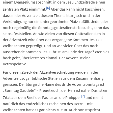
einem Evangeliumsabschnitt, in dem Jesu Endzeitrede einen
[6]
zentralen Platz einnimmt.
Aber das kann nicht kaschieren,
dass in der Adventzeit diesem Thema liturgisch und in der
Verkündigung nur ein untergeordneter Platz zufällt. Jeder, der
noch regelmäßig die Sonntagsgottesdienste besucht, kann das
selbst feststellen. An wie vielen von diesen Gottesdiensten in
der Adventzeit wird über das vergangene Kommen Jesu zu
Weihnachten gepredigt, und an wie vielen über das noch
ausstehende Kommen Jesu Christi am Ende der Tage? Wenn es
hoch geht, über letzteres einmal. Der Advent ist eine
Retrospektive.
Für diesen Zweck der Akzentverschiebung werden in der
Adventzeit sogar biblische Stellen aus dem Zusammenhang
gerissen. Der liturgische Name des dritte Adventsonntags ist
„Sonntag Gaudete“ – Freuet euch, der Herr ist nahe. Das ist ein
[7]
Zitat aus dem Brief des Paulus an die Philipper
und meint
natürlich das endzeitliche Erscheinen des Herrn – mit
Weihnachten hat das gar nichts zu tun. Auch sonst spricht