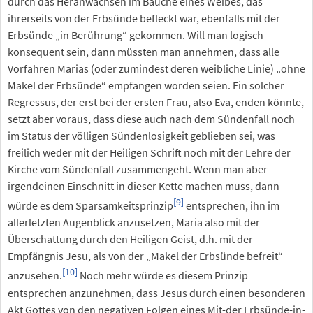
durch das Heranwachsen im Bauche eines Weibes, das
ihrerseits von der Erbsünde befleckt war, ebenfalls mit der
Erbsünde „in Berührung“ gekommen. Will man logisch
konsequent sein, dann müssten man annehmen, dass alle
Vorfahren Marias (oder zumindest deren weibliche Linie) „ohne
Makel der Erbsünde“ empfangen worden seien. Ein solcher
Regressus, der erst bei der ersten Frau, also Eva, enden könnte,
setzt aber voraus, dass diese auch nach dem Sündenfall noch
im Status der völligen Sündenlosigkeit geblieben sei, was
freilich weder mit der Heiligen Schrift noch mit der Lehre der
Kirche vom Sündenfall zusammengeht. Wenn man aber
irgendeinen Einschnitt in dieser Kette machen muss, dann
[9]
würde es dem Sparsamkeitsprinzip
entsprechen, ihn im
allerletzten Augenblick anzusetzen, Maria also mit der
Überschattung durch den Heiligen Geist, d.h. mit der
Empfängnis Jesu, als von der „Makel der Erbsünde befreit“
[10]
anzusehen.
Noch mehr würde es diesem Prinzip
entsprechen anzunehmen, dass Jesus durch einen besonderen
Akt Gottes von den negativen Folgen eines Mit-der Erbsünde-in-