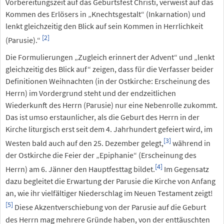
Vorbereitungszeit auf das Geburtsfest Christi, verweist auf das
Kommen des Erlösers in „Knechtsgestalt“ (Inkarnation) und
lenkt gleichzeitig den Blick auf sein Kommen in Herrlichkeit
[2]
(Parusie).“
Die Formulierungen „Zugleich erinnert der Advent“ und „lenkt
gleichzeitig des Blick auf“ zeigen, dass für die Verfasser beider
Definitionen Weihnachten (in der Ostkirche: Erscheinung des
Herrn) im Vordergrund steht und der endzeitlichen
Wiederkunft des Herrn (Parusie) nur eine Nebenrolle zukommt.
Das ist umso erstaunlicher, als die Geburt des Herrn in der
Kirche liturgisch erst seit dem 4. Jahrhundert gefeiert wird, im
[3]
Westen bald auch auf den 25. Dezember gelegt,
während in
der Ostkirche die Feier der „Epiphanie“ (Erscheinung des
[4]
Herrn) am 6. Jänner den Hauptfesttag bildet.
Im Gegensatz
dazu begleitet die Erwartung der Parusie die Kirche von Anfang
an, wie ihr vielfältiger Niederschlag im Neuen Testament zeigt!
[5]
Diese Akzentverschiebung von der Parusie auf die Geburt
des Herrn mag mehrere Gründe haben, von der enttäuschten