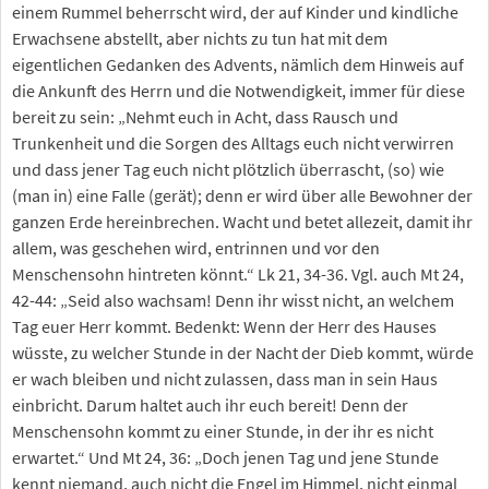
einem Rummel beherrscht wird, der auf Kinder und kindliche
Erwachsene abstellt, aber nichts zu tun hat mit dem
eigentlichen Gedanken des Advents, nämlich dem Hinweis auf
die Ankunft des Herrn und die Notwendigkeit, immer für diese
bereit zu sein: „Nehmt euch in Acht, dass Rausch und
Trunkenheit und die Sorgen des Alltags euch nicht verwirren
und dass jener Tag euch nicht plötzlich überrascht, (so) wie
(man in) eine Falle (gerät); denn er wird über alle Bewohner der
ganzen Erde hereinbrechen. Wacht und betet allezeit, damit ihr
allem, was geschehen wird, entrinnen und vor den
Menschensohn hintreten könnt.“ Lk 21, 34-36. Vgl. auch Mt 24,
42-44: „Seid also wachsam! Denn ihr wisst nicht, an welchem
Tag euer Herr kommt. Bedenkt: Wenn der Herr des Hauses
wüsste, zu welcher Stunde in der Nacht der Dieb kommt, würde
er wach bleiben und nicht zulassen, dass man in sein Haus
einbricht. Darum haltet auch ihr euch bereit! Denn der
Menschensohn kommt zu einer Stunde, in der ihr es nicht
erwartet.“ Und Mt 24, 36: „Doch jenen Tag und jene Stunde
kennt niemand, auch nicht die Engel im Himmel, nicht einmal