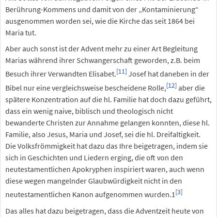
Berührung-Kommens und damit von der „Kontaminierung“
ausgenommen worden sei, wie die Kirche das seit 1864 bei
Maria tut.
Aber auch sonst ist der Advent mehr zu einer Art Begleitung
Marias während ihrer Schwangerschaft geworden, z.B. beim
[11]
Besuch ihrer Verwandten Elisabet.
Josef hat daneben in der
[12]
Bibel nur eine vergleichsweise bescheidene Rolle,
aber die
spätere Konzentration auf die hl. Familie hat doch dazu geführt,
dass ein wenig naive, biblisch und theologisch nicht
bewanderte Christen zur Annahme gelangen konnten, diese hl.
Familie, also Jesus, Maria und Josef, sei die hl. Dreifaltigkeit.
Die Volksfrömmigkeit hat dazu das Ihre beigetragen, indem sie
sich in Geschichten und Liedern erging, die oft von den
neutestamentlichen Apokryphen inspiriert waren, auch wenn
diese wegen mangelnder Glaubwürdigkeit nicht in den
[3]
neutestamentlichen Kanon aufgenommen wurden.1
Das alles hat dazu beigetragen, dass die Adventzeit heute von