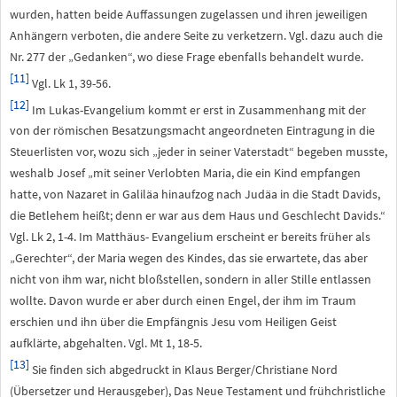
wurden, hatten beide Auffassungen zugelassen und ihren jeweiligen
Anhängern verboten, die andere Seite zu verketzern. Vgl. dazu auch die
Nr. 277 der „Gedanken“, wo diese Frage ebenfalls behandelt wurde.
[11]
Vgl. Lk 1, 39-56.
[12]
Im Lukas-Evangelium kommt er erst in Zusammenhang mit der
von der römischen Besatzungsmacht angeordneten Eintragung in die
Steuerlisten vor, wozu sich „jeder in seiner Vaterstadt“ begeben musste,
weshalb Josef „mit seiner Verlobten Maria, die ein Kind empfangen
hatte, von Nazaret in Galiläa hinaufzog nach Judäa in die Stadt Davids,
die Betlehem heißt; denn er war aus dem Haus und Geschlecht Davids.“
Vgl. Lk 2, 1-4. Im Matthäus- Evangelium erscheint er bereits früher als
„Gerechter“, der Maria wegen des Kindes, das sie erwartete, das aber
nicht von ihm war, nicht bloßstellen, sondern in aller Stille entlassen
wollte. Davon wurde er aber durch einen Engel, der ihm im Traum
erschien und ihn über die Empfängnis Jesu vom Heiligen Geist
aufklärte, abgehalten. Vgl. Mt 1, 18-5.
[13]
Sie finden sich abgedruckt in Klaus Berger/Christiane Nord
(Übersetzer und Herausgeber), Das Neue Testament und frühchristliche