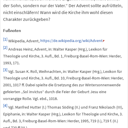
der Sohn, sondern nur der Vater.“ Der Advent sollte aufrütteln,
nicht einschläfern! Wann wird die Kirche ihm wohl diesen
Charakter zurückgeben?
Fußnoten
[1]
Wikipedia, Advent,
https://de.wikipedia.org/wiki/Advent
[2]
Andreas Heinz, Advent, in: Walter Kasper (Hrg.), Lexikon für
Theologie und Kirche, 3. Aufl., Bd. 1, Freiburg-Basel-Rom-Wien: Herder,
1993, 171.
[3]
Vgl. Susan K. Roll, Weihnachten, in: Walter Kasper (Hrg.), Lexikon für
Theologie und Kirche, 3. Aufl., Bd. 10, Freiburg-Basel-Rom-Wien: Herder,
2001, 1017 ff. Dabei spielte die Ersetzung des zur Wintersonnenwende
gefeierten „Sol invictus“ durch die Feier der Geburt Jesu eine
vorrangige Rolle. Vgl. ebd., 1018.
[4]
Vgl. Manfred Hutter (I.) Thomas Söding (II.) und Franz Nikolasch (III),
Epiphanie, in: Walter Kasper (Hrg.), Lexikon für Theologie und Kirche, 3.
Aufl., Bd. 3, Freiburg-Basel-Rom-Wien: Herder, 1995, 719 (I.), 719 f. (II.)
und 720 ff.(III.)