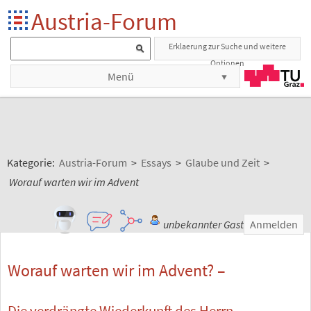
Austria-Forum
Erklaerung zur Suche und weitere
Optionen
Menü
Kategorie:
Austria-Forum
>
Essays
>
Glaube und Zeit
>
Worauf warten wir im Advent
unbekannter Gast
Anmelden
Worauf warten wir im Advent? –
Die verdrängte Wiederkunft des Herrn