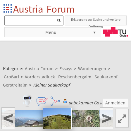
Austria-Forum
Erklaerung zur Suche und weitere
Optionen
Menü
Kategorie:
Austria-Forum
>
Essays
>
Wanderungen
>
Großarl
>
Vorderstadluck - Reschenbergalm - Saukarkopf -
Gerstreitalm
>
Kleiner Saukarkopf
unbekannter Gast
Anmelden
<
>