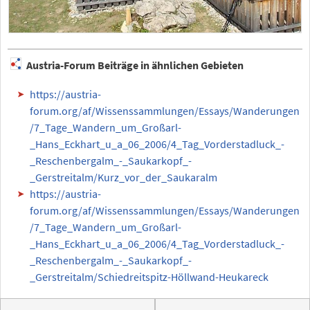
Austria-Forum Beiträge in ähnlichen Gebieten
https://austria-
forum.org/af/Wissenssammlungen/Essays/Wanderungen
/7_Tage_Wandern_um_Großarl-
_Hans_Eckhart_u_a_06_2006/4_Tag_Vorderstadluck_-
_Reschenbergalm_-_Saukarkopf_-
_Gerstreitalm/Kurz_vor_der_Saukaralm
https://austria-
forum.org/af/Wissenssammlungen/Essays/Wanderungen
/7_Tage_Wandern_um_Großarl-
_Hans_Eckhart_u_a_06_2006/4_Tag_Vorderstadluck_-
_Reschenbergalm_-_Saukarkopf_-
_Gerstreitalm/Schiedreitspitz-Höllwand-Heukareck