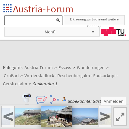
Austria-Forum
Erklaerung zur Suche und weitere
Optionen
Menü
Kategorie:
Austria-Forum
>
Essays
>
Wanderungen
>
Großarl
>
Vorderstadluck - Reschenbergalm - Saukarkopf -
Gerstreitalm
>
Saukaralm-1
unbekannter Gast
Anmelden
<
>