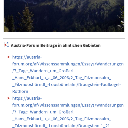
Austria-Forum Beiträge in ähnlichen Gebieten
https://austria-
forum.org/af/Wissenssammlungen/Essays/Wanderungen
/7_Tage_Wandern_um_Großarl-
_Hans_Eckhart_u_a_06_2006/2_Tag_Filzmoosalm_-
_Filzmooshörndl_-Loosbühelalm/Draugstein-Faulkogel-
Rothorn
https://austria-
forum.org/af/Wissenssammlungen/Essays/Wanderungen
/7_Tage_Wandern_um_Großarl-
_Hans_Eckhart_u_a_06_2006/2_Tag_Filzmoosalm_-
_Filzmooshörndl_-Loosbühelalm/Draugstein-1_21