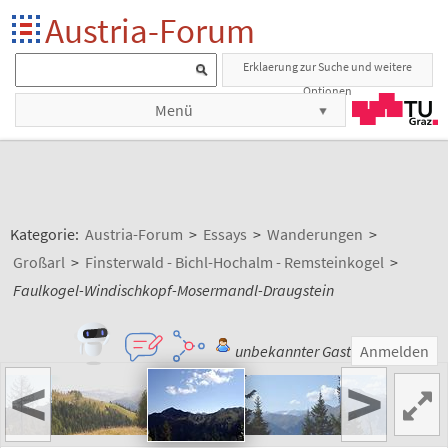
Austria-Forum
Erklaerung zur Suche und weitere
Optionen
Menü
Kategorie:
Austria-Forum
>
Essays
>
Wanderungen
>
Großarl
>
Finsterwald - Bichl-Hochalm - Remsteinkogel
>
Faulkogel-Windischkopf-Mosermandl-Draugstein
unbekannter Gast
Anmelden
<
>