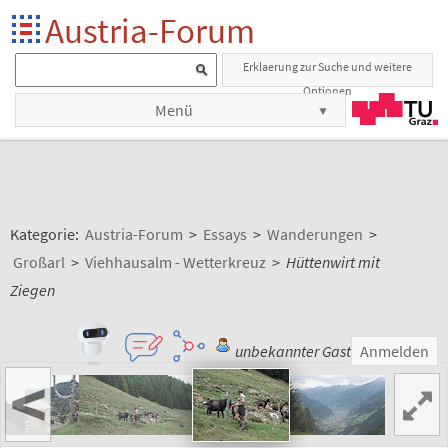
Austria-Forum
Erklaerung zur Suche und weitere
Optionen
Menü
Kategorie:
Austria-Forum
>
Essays
>
Wanderungen
>
Großarl
>
Viehhausalm - Wetterkreuz
>
Hüttenwirt mit
Ziegen
unbekannter Gast
Anmelden
<