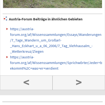
Austria-Forum Beiträge in ähnlichen Gebieten
https://austria-
forum.org/af/Wissenssammlungen/Essays/Wanderungen
/7_Tage_Wandern_um_Großarl-
_Hans_Eckhart_u_a_06_2006/7_Tag_Viehhausalm_-
_Wetterkreuz/Ziegen
https://austria-
forum.org/af/Wissenssammlungen/Sprichwörter/Jeder+b
ekommt%2C+was+er+verdient
<
>