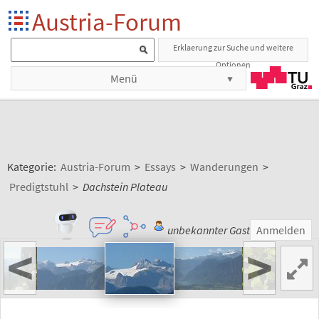
Austria-Forum
Erklaerung zur Suche und weitere
Optionen
Menü
Kategorie:
Austria-Forum
>
Essays
>
Wanderungen
>
Predigtstuhl
>
Dachstein Plateau
unbekannter Gast
Anmelden
<
>