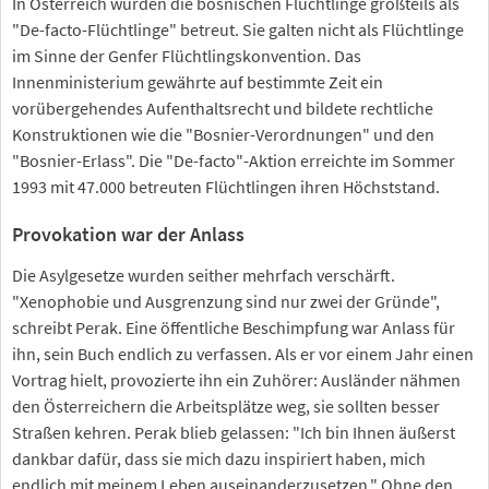
In Österreich wurden die bosnischen Flüchtlinge großteils als
"De-facto-Flüchtlinge" betreut. Sie galten nicht als Flüchtlinge
im Sinne der Genfer Flüchtlingskonvention. Das
Innenministerium gewährte auf bestimmte Zeit ein
vorübergehendes Aufenthaltsrecht und bildete rechtliche
Konstruktionen wie die "Bosnier-Verordnungen" und den
"Bosnier-Erlass". Die "De-facto"-Aktion erreichte im Sommer
1993 mit 47.000 betreuten Flüchtlingen ihren Höchststand.
Provokation war der Anlass
Die Asylgesetze wurden seither mehrfach verschärft.
"Xenophobie und Ausgrenzung sind nur zwei der Gründe",
schreibt Perak. Eine öffentliche Beschimpfung war Anlass für
ihn, sein Buch endlich zu verfassen. Als er vor einem Jahr einen
Vortrag hielt, provozierte ihn ein Zuhörer: Ausländer nähmen
den Österreichern die Arbeitsplätze weg, sie sollten besser
Straßen kehren. Perak blieb gelassen: "Ich bin Ihnen äußerst
dankbar dafür, dass sie mich dazu inspiriert haben, mich
endlich mit meinem Leben auseinanderzusetzen." Ohne den