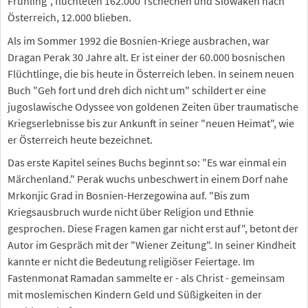
Frühling", flüchteten 162.000 Tschechen und Slowaken nach
Österreich, 12.000 blieben.
Als im Sommer 1992 die Bosnien-Kriege ausbrachen, war
Dragan Perak 30 Jahre alt. Er ist einer der 60.000 bosnischen
Flüchtlinge, die bis heute in Österreich leben. In seinem neuen
Buch "Geh fort und dreh dich nicht um" schildert er eine
jugoslawische Odyssee von goldenen Zeiten über traumatische
Kriegserlebnisse bis zur Ankunft in seiner "neuen Heimat", wie
er Österreich heute bezeichnet.
Das erste Kapitel seines Buchs beginnt so: "Es war einmal ein
Märchenland." Perak wuchs unbeschwert in einem Dorf nahe
Mrkonjic Grad in Bosnien-Herzegowina auf. "Bis zum
Kriegsausbruch wurde nicht über Religion und Ethnie
gesprochen. Diese Fragen kamen gar nicht erst auf", betont der
Autor im Gespräch mit der "Wiener Zeitung". In seiner Kindheit
kannte er nicht die Bedeutung religiöser Feiertage. Im
Fastenmonat Ramadan sammelte er - als Christ - gemeinsam
mit moslemischen Kindern Geld und Süßigkeiten in der