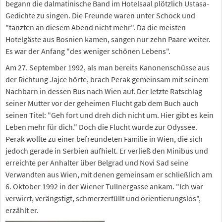
begann die dalmatinische Band im Hotelsaal plötzlich Ustasa-
Gedichte zu singen. Die Freunde waren unter Schock und
"tanzten an diesem Abend nicht mehr". Da die meisten
Hotelgäste aus Bosnien kamen, sangen nur zehn Paare weiter.
Es war der Anfang "des weniger schönen Lebens".
Am 27. September 1992, als man bereits Kanonenschüsse aus
der Richtung Jajce hörte, brach Perak gemeinsam mit seinem
Nachbarn in dessen Bus nach Wien auf. Der letzte Ratschlag
seiner Mutter vor der geheimen Flucht gab dem Buch auch
seinen Titel: "Geh fort und dreh dich nicht um. Hier gibt es kein
Leben mehr für dich." Doch die Flucht wurde zur Odyssee.
Perak wollte zu einer befreundeten Familie in Wien, die sich
jedoch gerade in Serbien aufhielt. Er verließ den Minibus und
erreichte per Anhalter über Belgrad und Novi Sad seine
Verwandten aus Wien, mit denen gemeinsam er schließlich am
6. Oktober 1992 in der Wiener Tullnergasse ankam. "Ich war
verwirrt, verängstigt, schmerzerfüllt und orientierungslos",
erzählt er.