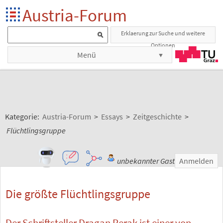
Austria-Forum
Erklaerung zur Suche und weitere
Optionen
Menü
Kategorie:
Austria-Forum
>
Essays
>
Zeitgeschichte
>
Flüchtlingsgruppe
unbekannter Gast
Anmelden
Die größte Flüchtlingsgruppe
Der Schriftsteller Dragan Perak ist einer von