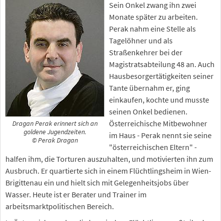
Sein Onkel zwang ihn zwei
Monate später zu arbeiten.
Perak nahm eine Stelle als
Tagelöhner und als
Straßenkehrer bei der
Magistratsabteilung 48 an. Auch
Hausbesorgertätigkeiten seiner
Tante übernahm er, ging
einkaufen, kochte und musste
seinen Onkel bedienen.
Österreichische Mitbewohner
Dragan Perak erinnert sich an
goldene Jugendzeiten.
im Haus - Perak nennt sie seine
© Perak Dragan
"österreichischen Eltern" -
halfen ihm, die Torturen auszuhalten, und motivierten ihn zum
Ausbruch. Er quartierte sich in einem Flüchtlingsheim in Wien-
Brigittenau ein und hielt sich mit Gelegenheitsjobs über
Wasser. Heute ist er Berater und Trainer im
arbeitsmarktpolitischen Bereich.