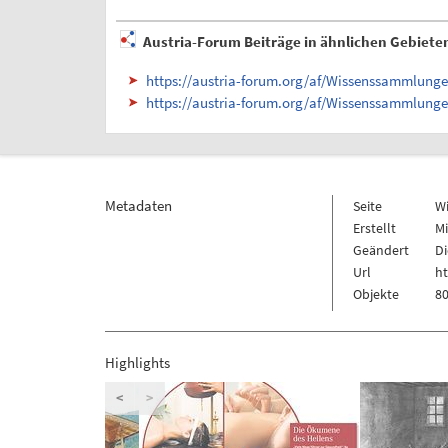
Austria-Forum Beiträge in ähnlichen Gebiete
https://austria-forum.org/af/Wissenssammlung
https://austria-forum.org/af/Wissenssammlun
Metadaten
Seite
W
Erstellt
Mi
Geändert
Di
Url
h
Objekte
80
Highlights
<
>