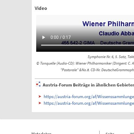
Video
Symphonie Nr. 6, 5. Satz, Tak
© Tonquelle (Audio-CD): Wiener Philharmoniker (Dirigent: 
"Pastorale" &No.8. CD-Nr. DeutscheGrammopho
Austria-Forum Beiträge in ähnlichen Gebiete
https://austria-forum.org/af/Wissenssammlun
https://austria-forum.org/af/Wissenssammlun
Metadaten