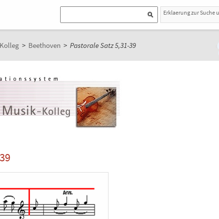
Erklaerung zur Suche 
Kolleg
>
Beethoven
>
Pastorale Satz 5,31-39
-39