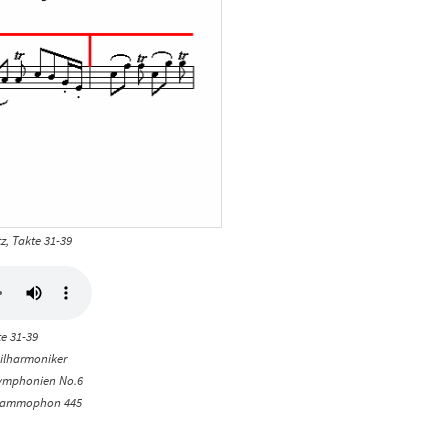
z, Takte 31-39
te 31-39
hilharmoniker
Symphonien No.6
eGrammophon 445