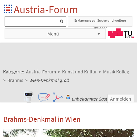
Austria-Forum
Erklaerung zur Suche und weitere
Optionen
Menü
Kategorie:
Austria-Forum
>
Kunst und Kultur
>
Musik Kolleg
>
Brahms
>
Wien-Denkmal groß
unbekannter Gast
Anmelden
Brahms-Denkmal in Wien