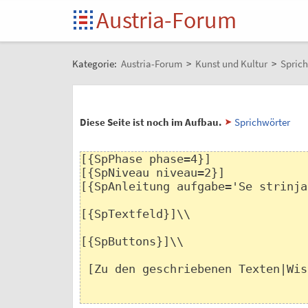
Austria-Forum
Kategorie:
Austria-Forum
>
Kunst und Kultur
>
Sprich
Diese Seite ist noch im Aufbau.
Sprichwörter
[{SpPhase phase=4}]

[{SpNiveau niveau=2}]

[{SpAnleitung aufgabe='Se strinja
[{SpTextfeld}]\\

[{SpButtons}]\\

 [Zu den geschriebenen Texten|Wissenssammlungen/Sprichwörter/Ähnlichkeit_si_A1_C1-2_Texte|target='_blank'] 
