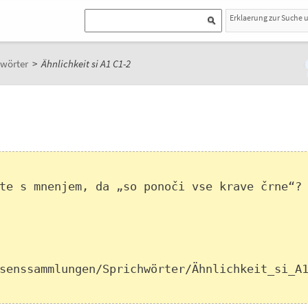
Erklaerung zur Suche 
wörter
>
Ähnlichkeit si A1 C1-2
te s mnenjem, da „so ponoči vse krave črne“? 