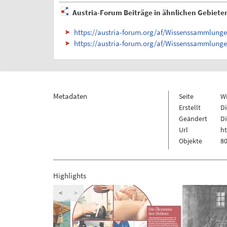
Austria-Forum Beiträge in ähnlichen Gebiete
https://austria-forum.org/af/Wissenssammlunge
https://austria-forum.org/af/Wissenssammlun
Metadaten
Seite
W
Erstellt
Di
Geändert
Di
Url
h
Objekte
80
Highlights
<
>