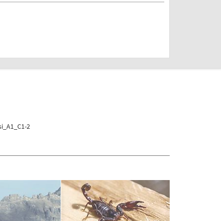
si_A1_C1-2