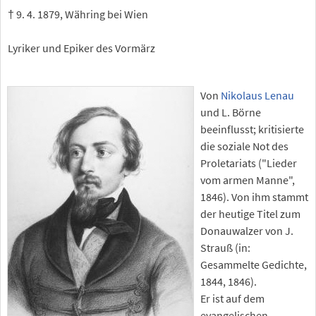
† 9. 4. 1879, Währing bei Wien
Lyriker und Epiker des Vormärz
Von
Nikolaus Lenau
und L. Börne
beeinflusst; kritisierte
die soziale Not des
Proletariats ("Lieder
vom armen Manne",
1846). Von ihm stammt
der heutige Titel zum
Donauwalzer von J.
Strauß (in:
Gesammelte Gedichte,
1844, 1846).
Er ist auf dem
evangelischen