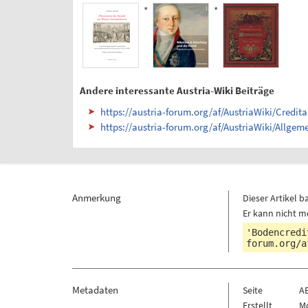
*
*
Andere interessante Austria-Wiki Beiträge
https://austria-forum.org/af/AustriaWiki/Credit
https://austria-forum.org/af/AustriaWiki/Allge
Anmerkung
Dieser Artikel b
Er kann nicht m
'Bodencredi
forum.org/a
Metadaten
Seite
A
Erstellt
Mo