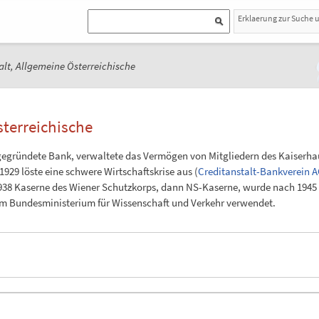
Erklaerung zur Suche 
lt, Allgemeine Österreichische
terreichische
63 gegründete Bank, verwaltete das Vermögen von Mitgliedern des Kaiser
29 löste eine schwere Wirtschaftskrise aus (
Creditanstalt-Bankverein A
r 1938 Kaserne des Wiener Schutzkorps, dann NS-Kaserne, wurde nach 194
m Bundesministerium für Wissenschaft und Verkehr verwendet.