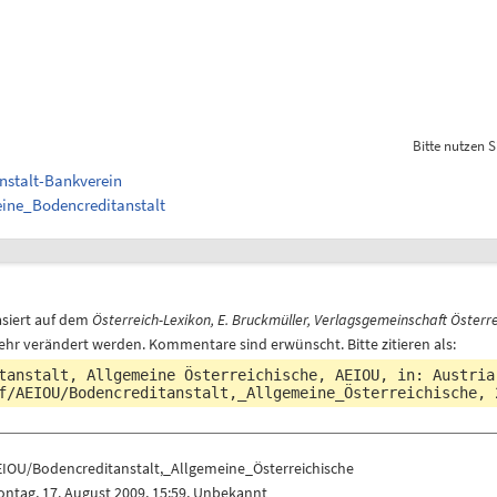
Bitte nutzen S
anstalt-Bankverein
meine_Bodencreditanstalt
asiert auf dem
Österreich-Lexikon, E. Bruckmüller, Verlagsgemeinschaft Österre
ehr verändert werden. Kommentare sind erwünscht. Bitte zitieren als:
tanstalt, Allgemeine Österreichische, AEIOU, in: Austri
f/AEIOU/Bodencreditanstalt,_Allgemeine_Österreichische
, 
EIOU/Bodencreditanstalt,_Allgemeine_Österreichische
ntag, 17. August 2009, 15:59, Unbekannt